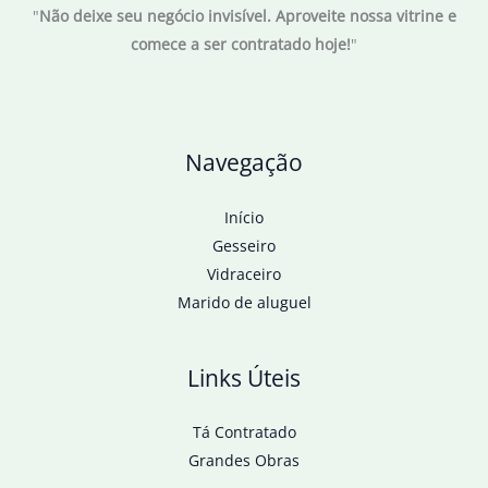
"
Não deixe seu negócio invisível. Aproveite nossa vitrine e
de
comece a ser contratado hoje!
"
skeleton
da
Copa
da
Navegação
Ásia
Início
Gesseiro
Vidraceiro
Marido de aluguel
Links Úteis
Tá Contratado
Grandes Obras