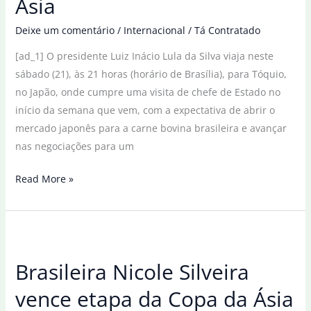
Ásia
Deixe um comentário
/
Internacional
/
Tá Contratado
[ad_1] O presidente Luiz Inácio Lula da Silva viaja neste
sábado (21), às 21 horas (horário de Brasília), para Tóquio,
no Japão, onde cumpre uma visita de chefe de Estado no
início da semana que vem, com a expectativa de abrir o
mercado japonês para a carne bovina brasileira e avançar
nas negociações para um
Em
Read More »
busca
de
acordos,
Lula
Brasileira Nicole Silveira
e
autoridades
vence etapa da Copa da Ásia
embarcam