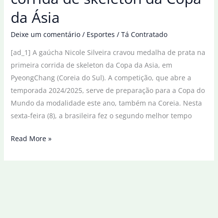
da
da Ásia
Ásia
de
Deixe um comentário
/
Esportes
/
Tá Contratado
skeleton
[ad_1] A gaúcha Nicole Silveira cravou medalha de prata na
primeira corrida de skeleton da Copa da Asia, em
PyeongChang (Coreia do Sul). A competição, que abre a
temporada 2024/2025, serve de preparação para a Copa do
Mundo da modalidade este ano, também na Coreia. Nesta
sexta-feira (8), a brasileira fez o segundo melhor tempo
Nicole
Read More »
Silveira
é
prata
na
1ª
corrida