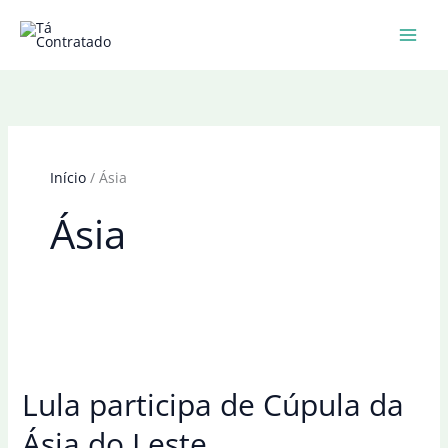
Ir
para
o
conteúdo
Início
Ásia
Ásia
Lula participa de Cúpula da
Ásia do Leste