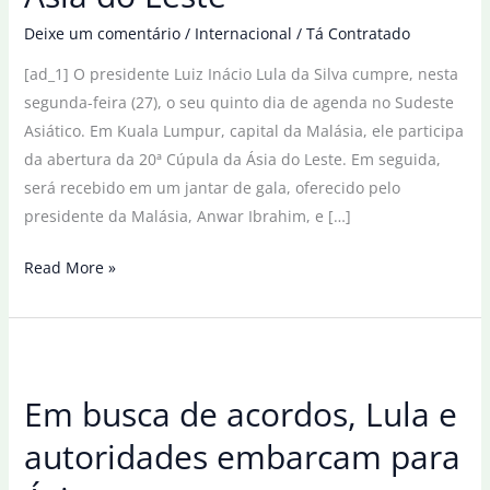
Deixe um comentário
/
Internacional
/
Tá Contratado
[ad_1] O presidente Luiz Inácio Lula da Silva cumpre, nesta
segunda-feira (27), o seu quinto dia de agenda no Sudeste
Asiático. Em Kuala Lumpur, capital da Malásia, ele participa
da abertura da 20ª Cúpula da Ásia do Leste. Em seguida,
será recebido em um jantar de gala, oferecido pelo
presidente da Malásia, Anwar Ibrahim, e […]
Lula
Read More »
participa
de
Cúpula
da
Em busca de acordos, Lula e
Ásia
do
autoridades embarcam para
Leste