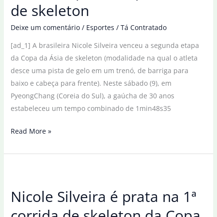
de skeleton
para
Ásia
Deixe um comentário
/
Esportes
/
Tá Contratado
[ad_1] A brasileira Nicole Silveira venceu a segunda etapa
da Copa da Ásia de skeleton (modalidade na qual o atleta
desce uma pista de gelo em um trenó, de barriga para
baixo e cabeça para frente). Neste sábado (9), em
PyeongChang (Coreia do Sul), a gaúcha de 30 anos
estabeleceu um tempo combinado de 1min48s35
Brasileira
Read More »
Nicole
Silveira
vence
etapa
Nicole Silveira é prata na 1ª
da
Copa
corrida de skeleton da Copa