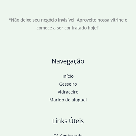
pequenas
e
"
Não deixe seu negócio invisível. Aproveite nossa vitrine e
médias
comece a ser contratado hoje!
"
indústrias
em
2025
Navegação
Início
Gesseiro
Vidraceiro
Marido de aluguel
Links Úteis
Tá Contratado