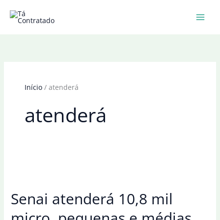
Ir
para
o
conteúdo
Início
atenderá
atenderá
Senai atenderá 10,8 mil
micro, pequenas e médias