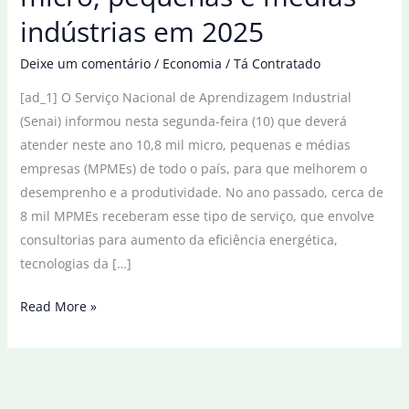
indústrias em 2025
Deixe um comentário
/
Economia
/
Tá Contratado
[ad_1] O Serviço Nacional de Aprendizagem Industrial
(Senai) informou nesta segunda-feira (10) que deverá
atender neste ano 10,8 mil micro, pequenas e médias
empresas (MPMEs) de todo o país, para que melhorem o
desemprenho e a produtividade. No ano passado, cerca de
8 mil MPMEs receberam esse tipo de serviço, que envolve
consultorias para aumento da eficiência energética,
tecnologias da […]
Senai
Read More »
atenderá
10,8
mil
micro,