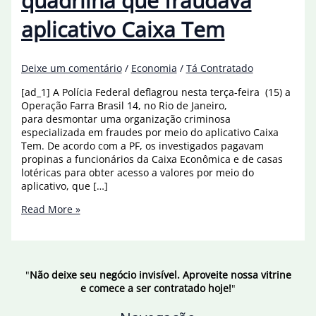
quadrilha que fraudava
aplicativo Caixa Tem
Deixe um comentário
/
Economia
/
Tá Contratado
[ad_1] A Polícia Federal deflagrou nesta terça-feira (15) a
Operação Farra Brasil 14, no Rio de Janeiro,
para desmontar uma organização criminosa
especializada em fraudes por meio do aplicativo Caixa
Tem. De acordo com a PF, os investigados pagavam
propinas a funcionários da Caixa Econômica e de casas
lotéricas para obter acesso a valores por meio do
aplicativo, que […]
PF
Read More »
deflagra
ação
contra
quadrilha
"
Não deixe seu negócio invisível. Aproveite nossa vitrine
que
e comece a ser contratado hoje!
"
fraudava
aplicativo
Caixa