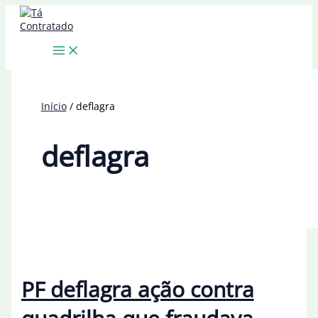
Ir
para
o
conteúdo
Início
deflagra
deflagra
PF deflagra ação contra