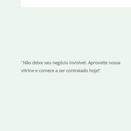
apurar
denúncias
contra
dirigentes
da
Aneel
"
Não deixe seu negócio invisível. Aproveite nossa
vitrine e comece a ser contratado hoje!
"