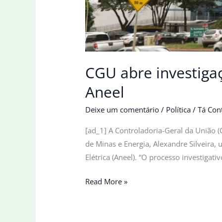
CGU abre investigaç
Aneel
Deixe um comentário
/
Política
/
Tá Con
[ad_1] A Controladoria-Geral da União 
de Minas e Energia, Alexandre Silveira,
Elétrica (Aneel). “O processo investiga
CGU
Read More »
abre
investigação
para