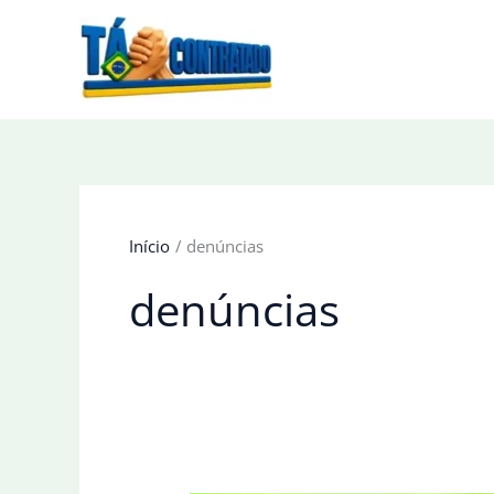
Ir
para
o
conteúdo
Início
denúncias
denúncias