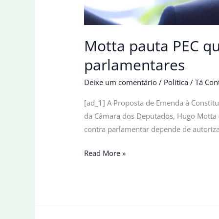
Motta pauta PEC que
parlamentares
Deixe um comentário
/
Política
/
Tá Con
[ad_1] A Proposta de Emenda à Constitui
da Câmara dos Deputados, Hugo Motta (R
contra parlamentar depende de autoriza
Motta
Read More »
pauta
PEC
que
dificulta
denúncias