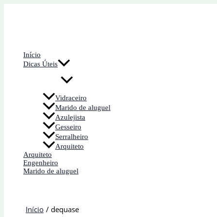
Ir
para
o
conteúdo
Início
Dicas Úteis
Vidraceiro
Marido de aluguel
Azulejista
Gesseiro
Serralheiro
Arquiteto
Arquiteto
Engenheiro
Marido de aluguel
Início
dequase