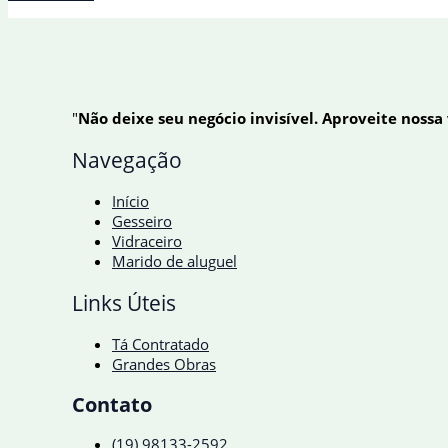
mil
veículos
no
1º
bimestre,
alta
"
Não deixe seu negócio invisível. Aproveite nossa
de quase
15%
Navegação
Início
Gesseiro
Vidraceiro
Marido de aluguel
Links Úteis
Tá Contratado
Grandes Obras
Contato
(19) 98133-2592