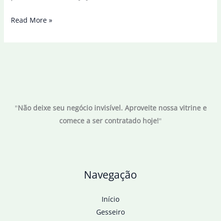
Imagens
Read More »
mostram
desembarque
de
Nicolás
Maduro
nos
"
Não deixe seu negócio invisível. Aproveite nossa vitrine e
EUA
comece a ser contratado hoje!
"
Navegação
Início
Gesseiro