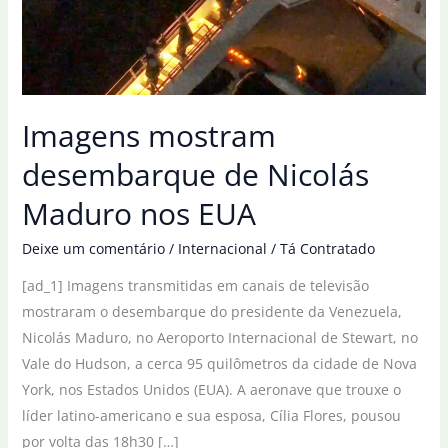
Imagens mostram
desembarque de Nicolás
Maduro nos EUA
Deixe um comentário
/
Internacional
/
Tá Contratado
[ad_1] Imagens transmitidas em canais de televisão
mostraram o desembarque do presidente da Venezuela,
Nicolás Maduro, no Aeroporto Internacional de Stewart, no
Vale do Hudson, a cerca 95 quilômetros da cidade de Nova
York, nos Estados Unidos (EUA). A aeronave que trouxe o
líder latino-americano e sua esposa, Cília Flores, pousou
por volta das 18h30 […]