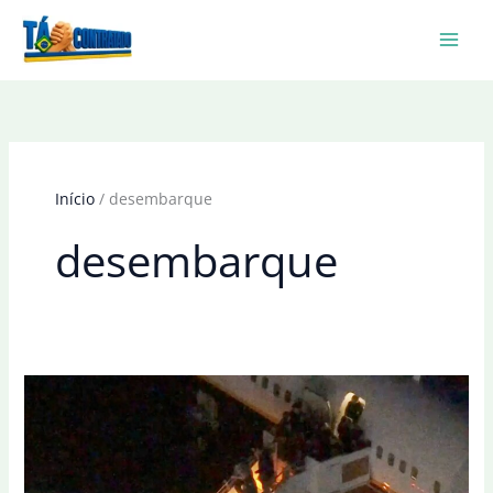
Ir
para
o
conteúdo
Início
desembarque
desembarque