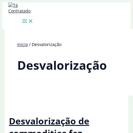
Ir
para
o
conteúdo
Início
Desvalorização
Desvalorização
Desvalorização de