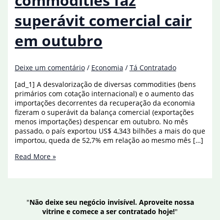
commodities faz
superávit comercial cair
em outubro
Deixe um comentário
/
Economia
/
Tá Contratado
[ad_1] A desvalorização de diversas commodities (bens
primários com cotação internacional) e o aumento das
importações decorrentes da recuperação da economia
fizeram o superávit da balança comercial (exportações
menos importações) despencar em outubro. No mês
passado, o país exportou US$ 4,343 bilhões a mais do que
importou, queda de 52,7% em relação ao mesmo mês […]
Desvalorização
Read More »
de
commodities
faz
superávit
"
Não deixe seu negócio invisível. Aproveite nossa
comercial
vitrine e comece a ser contratado hoje!
"
cair