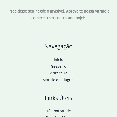
e
"
Não deixe seu negócio invisível. Aproveite nossa vitrine e
vai
comece a ser contratado hoje!
"
se
dissipar”,
afirma
Haddad
Navegação
Início
Gesseiro
Vidraceiro
Marido de aluguel
Links Úteis
Tá Contratado