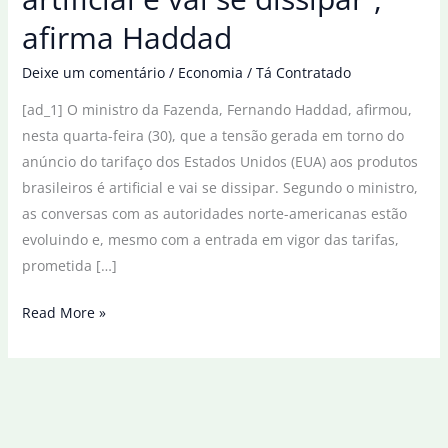
afirma Haddad
Deixe um comentário
/
Economia
/
Tá Contratado
[ad_1] O ministro da Fazenda, Fernando Haddad, afirmou,
nesta quarta-feira (30), que a tensão gerada em torno do
anúncio do tarifaço dos Estados Unidos (EUA) aos produtos
brasileiros é artificial e vai se dissipar. Segundo o ministro,
as conversas com as autoridades norte-americanas estão
evoluindo e, mesmo com a entrada em vigor das tarifas,
prometida […]
“Tensão
Read More »
com
os
EUA
é
artificial