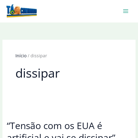
Ir
para
o
conteúdo
Início
dissipar
dissipar
“Tensão com os EUA é
artificial e vai se dissipar”,