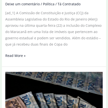
Deixe um comentário
/
Política
/
Tá Contratado
[ad_1] A Comissão de Constituição e Justiça (CCJ) da
Assembleia Legislativa do Estado do Rio de Janeiro (Alerj)
aprovou na última quarta-feira (22) a inclusão do Complexo
do Maracanã em uma lista de imóveis que pertencem ao
governo estadual e podem ser vendidos. Além do estádio –
que já recebeu duas finais de Copa do
Comissão
Read More »
da
Alerj
quer
venda
do
Maracanã
para
pagar