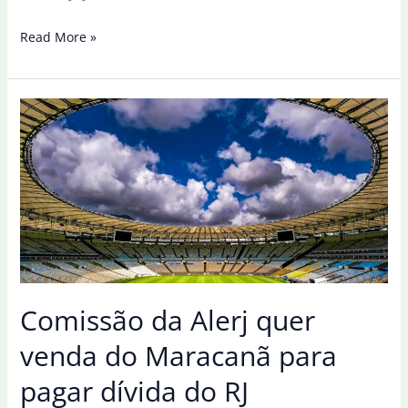
Gleise
Read More »
culpa
Selic
pela
dívida
pública
e
não
as
despesas
do
governo
Comissão da Alerj quer
venda do Maracanã para
pagar dívida do RJ