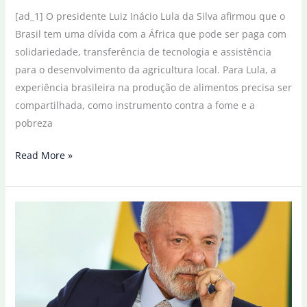
[ad_1] O presidente Luiz Inácio Lula da Silva afirmou que o
Brasil tem uma dívida com a África que pode ser paga com
solidariedade, transferência de tecnologia e assistência
para o desenvolvimento da agricultura local. Para Lula, a
experiência brasileira na produção de alimentos precisa ser
compartilhada, como instrumento contra a fome e a
pobreza
Lula:
Read More »
dívida
com
a
África
pode
ser
paga
com