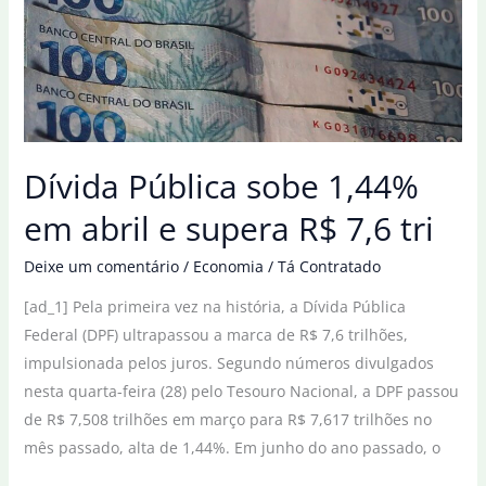
dívida
do
governo
brasileiro
Dívida Pública sobe 1,44%
em abril e supera R$ 7,6 tri
Deixe um comentário
/
Economia
/
Tá Contratado
[ad_1] Pela primeira vez na história, a Dívida Pública
Federal (DPF) ultrapassou a marca de R$ 7,6 trilhões,
impulsionada pelos juros. Segundo números divulgados
nesta quarta-feira (28) pelo Tesouro Nacional, a DPF passou
de R$ 7,508 trilhões em março para R$ 7,617 trilhões no
mês passado, alta de 1,44%. Em junho do ano passado, o