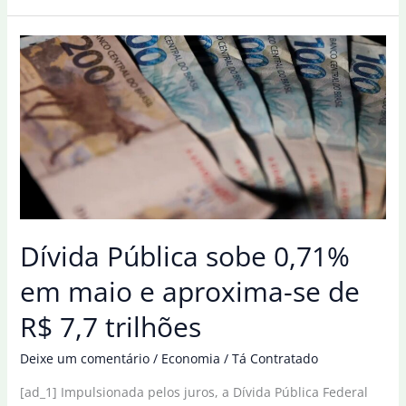
sobe
2,77%
em
junho
e
ultrapassa
R$
7,8
trilhões
Dívida Pública sobe 0,71%
em maio e aproxima-se de
R$ 7,7 trilhões
Deixe um comentário
/
Economia
/
Tá Contratado
[ad_1] Impulsionada pelos juros, a Dívida Pública Federal