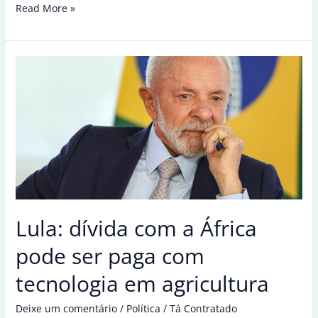
Dívida
Read More »
Pública
sobe
1,44%
em
abril
e
supera
R$
7,6
tri
Lula: dívida com a África
pode ser paga com
tecnologia em agricultura
Deixe um comentário
/
Política
/
Tá Contratado