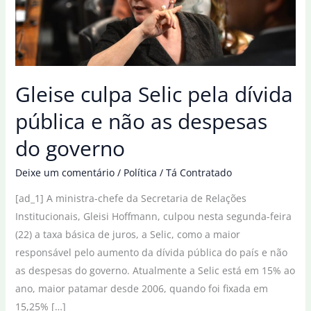
Gleise culpa Selic pela dívida
pública e não as despesas
do governo
Deixe um comentário
/
Política
/
Tá Contratado
[ad_1] A ministra-chefe da Secretaria de Relações
Institucionais, Gleisi Hoffmann, culpou nesta segunda-feira
(22) a taxa básica de juros, a Selic, como a maior
responsável pelo aumento da dívida pública do país e não
as despesas do governo. Atualmente a Selic está em 15% ao
ano, maior patamar desde 2006, quando foi fixada em
15,25% […]