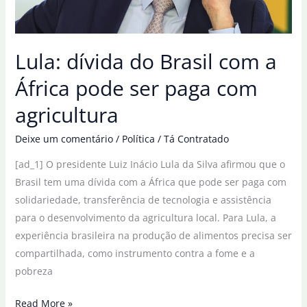
tecnologia
em
agricultura
Lula: dívida do Brasil com a
África pode ser paga com
agricultura
Deixe um comentário
/
Política
/
Tá Contratado
[ad_1] O presidente Luiz Inácio Lula da Silva afirmou que o
Brasil tem uma dívida com a África que pode ser paga com
solidariedade, transferência de tecnologia e assistência
para o desenvolvimento da agricultura local. Para Lula, a
experiência brasileira na produção de alimentos precisa ser
compartilhada, como instrumento contra a fome e a
pobreza
Lula:
Read More »