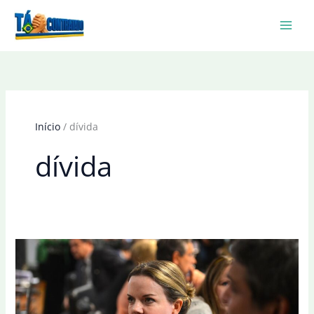
Ir
para
o
conteúdo
Início
dívida
dívida