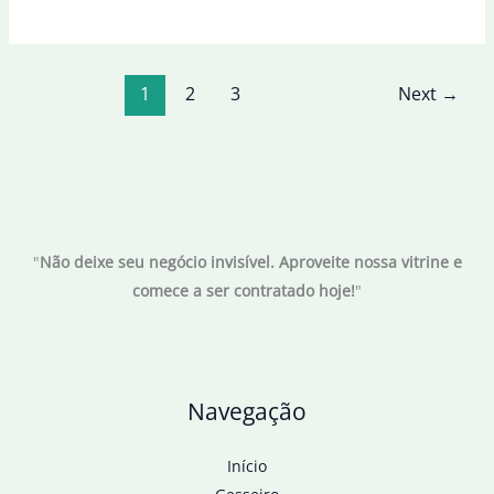
dívida
do
Brasil
1
2
3
Next
→
com
a
África
pode
ser
paga
"
Não deixe seu negócio invisível. Aproveite nossa vitrine e
com
comece a ser contratado hoje!
"
agricultura
Navegação
Início