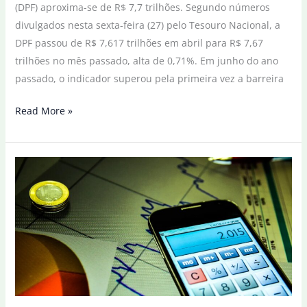
(DPF) aproxima-se de R$ 7,7 trilhões. Segundo números
divulgados nesta sexta-feira (27) pelo Tesouro Nacional, a
DPF passou de R$ 7,617 trilhões em abril para R$ 7,67
trilhões no mês passado, alta de 0,71%. Em junho do ano
passado, o indicador superou pela primeira vez a barreira
Dívida
Read More »
Pública
sobe
0,71%
em
maio
e
aproxima-
se
de
R$
7,7