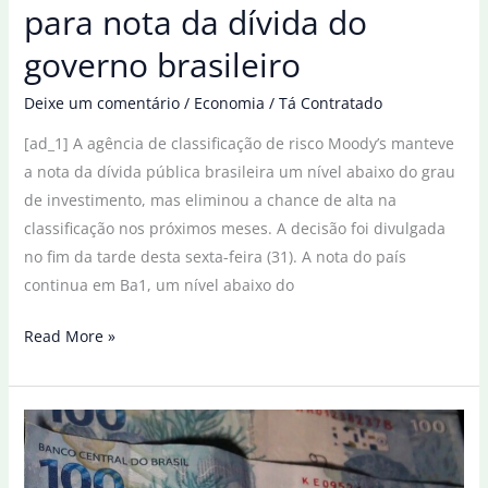
para nota da dívida do
governo brasileiro
Deixe um comentário
/
Economia
/
Tá Contratado
[ad_1] A agência de classificação de risco Moody’s manteve
a nota da dívida pública brasileira um nível abaixo do grau
de investimento, mas eliminou a chance de alta na
classificação nos próximos meses. A decisão foi divulgada
no fim da tarde desta sexta-feira (31). A nota do país
continua em Ba1, um nível abaixo do
Moody’s
Read More »
reduz
perspectiva
para
nota
da