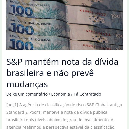
dívida
brasileira
e
não
prevê
mudanças
S&P mantém nota da dívida
brasileira e não prevê
mudanças
Deixe um comentário
/
Economia
/
Tá Contratado
[ad_1] A agência de classificação de risco S&P Global, antiga
Standard & Poor’s, manteve a nota da dívida pública
brasileira dois níveis abaixo do grau de investimento. A
agência reafirmou a perspectiva estável da classificação,