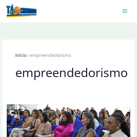
Ir
para
o
conteúdo
Início
empreendedorismo
empreendedorismo