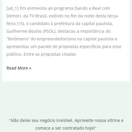
[ad_1] Em entrevista ao programa Dando a Real com
Demori, da TV Brasil, exibido no fim da noite desta terça-
feira (15), o candidato à prefeitura da capital paulista,
Guilherme Boulos (PSOL), destacou a importância do
“fenômeno” do empreendedorismo na capital paulista e
apresentou um pacote de propostas específicas para esse
público. Entre as propostas citadas
Dr
Read More »
com
Demori:
Boulos
prioriza
empreendedorismo
no
"
Não deixe seu negócio invisível. Aproveite nossa vitrine e
final
comece a ser contratado hoje!
"
da