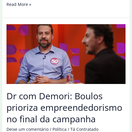
Empreendedorismo
Read More »
feminino:
informalidade
desafia
políticas
públicas
Dr com Demori: Boulos
prioriza empreendedorismo
no final da campanha
Deixe um comentário
/
Política
/
Tá Contratado