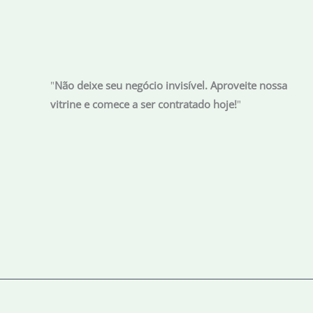
entregues
foi
pré-
preenchida
"
Não deixe seu negócio invisível. Aproveite nossa
vitrine e comece a ser contratado hoje!
"