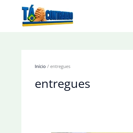
Ir
para
o
conteúdo
Início
entregues
entregues