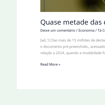
Quase metade das d
Deixe um comentário
/
Economia
/
Tá C
[ad_1] Das mais de 15 milhões de declara
o documento pré-preenchido,, acessado
relação a 2024, quando a modalidade fo
Quase
Read More »
metade
das
declarações
de
IR
já