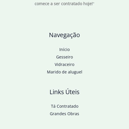
comece a ser contratado hoje!
"
entrou
para
história
Navegação
Início
Gesseiro
Vidraceiro
Marido de aluguel
Links Úteis
Tá Contratado
Grandes Obras