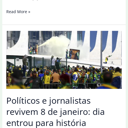
Ladrão
Read More »
entrou
no
INSS
no
governo
Bolsonaro,
diz
ministro
no
Senado
Políticos e jornalistas
revivem 8 de janeiro: dia
entrou para história