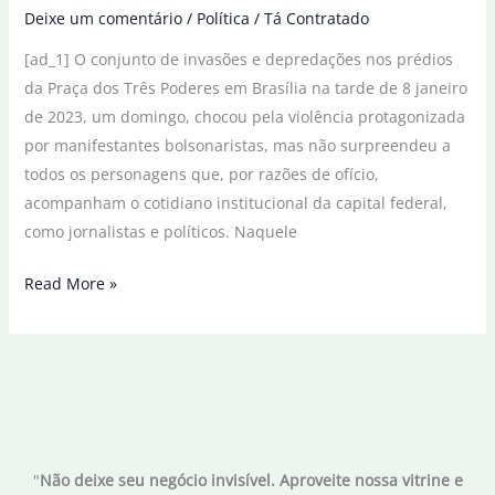
Deixe um comentário
/
Política
/
Tá Contratado
[ad_1] O conjunto de invasões e depredações nos prédios
da Praça dos Três Poderes em Brasília na tarde de 8 janeiro
de 2023, um domingo, chocou pela violência protagonizada
por manifestantes bolsonaristas, mas não surpreendeu a
todos os personagens que, por razões de ofício,
acompanham o cotidiano institucional da capital federal,
como jornalistas e políticos. Naquele
Políticos
Read More »
e
jornalistas
revivem
8
de
janeiro:
"
Não deixe seu negócio invisível. Aproveite nossa vitrine e
dia