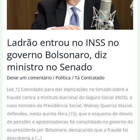
Ladrão entrou no INSS no
governo Bolsonaro, diz
ministro no Senado
Deixe um comentário
/
Política
/
Tá Contratado
[ad_1] Convidado para dar explicações no Senado sobre a
fraude contra o Instituto Nacional do Seguro Social (INSS), o
novo ministro da Previdência Social, Wolney Queiroz Maciel,
defendeu, nesta quinta-feira (15), que o esquema de desvio
de pensões e aposentadorias foi consolidado no governo do
ex-presidente Jair Bolsonaro, destacando que a fraude foi
descoberta e […]