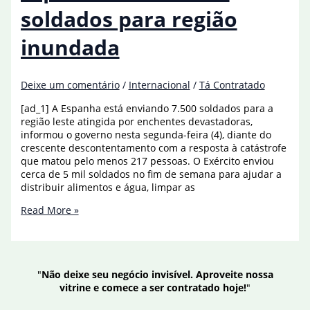
Mundial
soldados para região
de
handebol
inundada
Deixe um comentário
/
Internacional
/
Tá Contratado
[ad_1] A Espanha está enviando 7.500 soldados para a
região leste atingida por enchentes devastadoras,
informou o governo nesta segunda-feira (4), diante do
crescente descontentamento com a resposta à catástrofe
que matou pelo menos 217 pessoas. O Exército enviou
cerca de 5 mil soldados no fim de semana para ajudar a
distribuir alimentos e água, limpar as
Espanha
Read More »
envia
7.500
soldados
para
"
Não deixe seu negócio invisível. Aproveite nossa
região
vitrine e comece a ser contratado hoje!
"
inundada