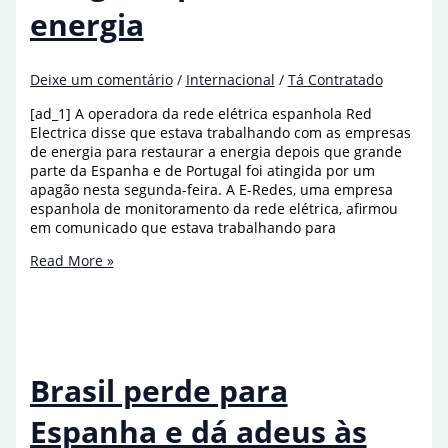
futebol
energia
de
areia
Deixe um comentário
/
Internacional
/
Tá Contratado
[ad_1] A operadora da rede elétrica espanhola Red
Electrica disse que estava trabalhando com as empresas
de energia para restaurar a energia depois que grande
parte da Espanha e de Portugal foi atingida por um
apagão nesta segunda-feira. A E-Redes, uma empresa
espanhola de monitoramento da rede elétrica, afirmou
em comunicado que estava trabalhando para
Espanha
Read More »
e
Portugal
são
atingidos
por
falta
Brasil perde para
de
energia
Espanha e dá adeus às