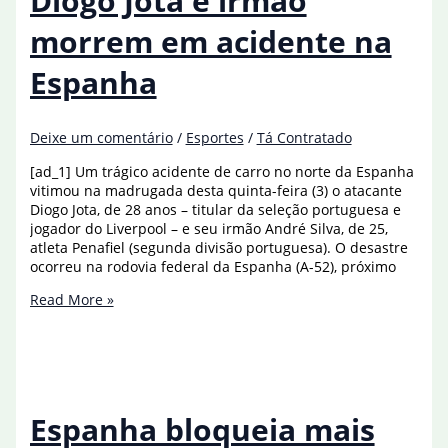
Diogo Jota e irmão
morrem em acidente na
Espanha
Deixe um comentário
/
Esportes
/
Tá Contratado
[ad_1] Um trágico acidente de carro no norte da Espanha
vitimou na madrugada desta quinta-feira (3) o atacante
Diogo Jota, de 28 anos – titular da seleção portuguesa e
jogador do Liverpool – e seu irmão André Silva, de 25,
atleta Penafiel (segunda divisão portuguesa). O desastre
ocorreu na rodovia federal da Espanha (A-52), próximo
Atacante
Read More »
do
Liverpool
Diogo
Jota
e
irmão
Espanha bloqueia mais
morrem