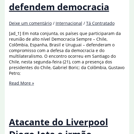
defendem democracia
na
final
Deixe um comentário
/
Internacional
/
Tá Contratado
[ad_1] Em nota conjunta, os países que participaram da
reunião de alto nível Democracia Sempre – Chile,
Colômbia, Espanha, Brasil e Uruguai – defenderam o
compromisso com a defesa da democracia e do
multilateralismo. O encontro ocorreu em Santiago do
Chile, nesta segunda-feira (21), com a presença dos
presidentes do Chile, Gabriel Boric; da Colômbia, Gustavo
Petro;
Brasil,
Read More »
Chile,
Colômbia,
Uruguai
e
Espanha
defendem
Atacante do Liverpool
democracia