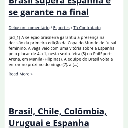
Brasil supera Espanha e
se garante na final
Deixe um comentário
/
Esportes
/
Tá Contratado
[ad_1] A seleção brasileira garantiu a presença na
decisão da primeira edição da Copa do Mundo de futsal
feminino. A vaga veio com uma vitória sobre a Espanha
pelo placar de 4 a 1, nesta sexta-feira (5) na PhilSports
Arena, em Manila (Filipinas). A equipe do Brasil volta a
entrar no próximo domingo (7), a […]
Copa
Read More »
do
Mundo
de
futsal:
Brasil
supera
Brasil, Chile, Colômbia,
Espanha
e
Uruguai e Espanha
se
garante