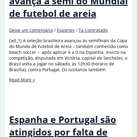
avança à semi do Mundial
de
temporada
de futebol de areia
Deixe um comentário
/
Esportes
/
Tá Contratado
[ad_1] A seleção brasileira avançou às semifinais da Copa
do Mundo de Futebol de Areia – também conhecido como
beach soccer – após aplicar 6 a 0 na Espanha. Invicto na
competição, disputada em Victória, capital de Seicheles, o
Brasil volta a jogar no sábado, às 12h30 (horário de
Brasília), contra Portugal. Os lusitanos também
Brasil
Read More »
goleia
Espanha
e
avança
à
semi
Espanha e Portugal são
do
Mundial
atingidos por falta de
de