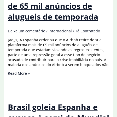
em
de 65 mil anúncios de
acidente
na
alugueis de temporada
Espanha
Deixe um comentário
/
Internacional
/
Tá Contratado
[ad_1] A Espanha ordenou que o Airbnb retire de sua
plataforma mais de 65 mil anúncios de aluguéis de
temporada que estariam violando as regras existentes,
parte de uma repressão geral a esse tipo de negócio
acusado de contribuir para a crise imobiliária no país. A
maioria dos anúncios do Airbnb a serem bloqueados não
Espanha
Read More »
bloqueia
mais
de
65
mil
anúncios
Brasil goleia Espanha e
de
alugueis