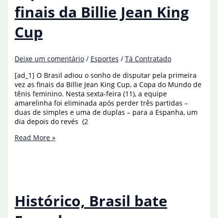
finais da Billie Jean King
Cup
Deixe um comentário
/
Esportes
/
Tá Contratado
[ad_1] O Brasil adiou o sonho de disputar pela primeira
vez as finais da Billie Jean King Cup, a Copa do Mundo de
tênis feminino. Nesta sexta-feira (11), a equipe
amarelinha foi eliminada após perder três partidas –
duas de simples e uma de duplas – para a Espanha, um
dia depois do revés (2
Brasil
Read More »
perde
para
Espanha
e
dá
adeus
Histórico, Brasil bate
às
finais