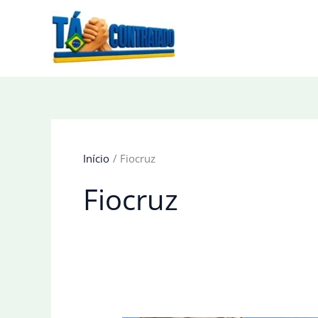
Ir
para
o
conteúdo
Início
Fiocruz
Fiocruz