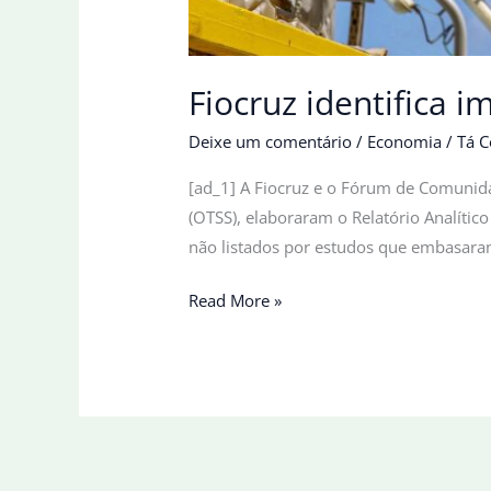
Fiocruz identifica 
Deixe um comentário
/
Economia
/
Tá C
[ad_1] A Fiocruz e o Fórum de Comunidad
(OTSS), elaboraram o Relatório Analític
não listados por estudos que embasaram
Fiocruz
Read More »
identifica
impactos
da
exploração
de
petróleo