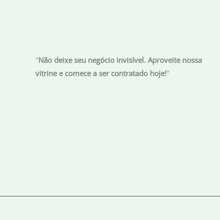
no
pré-
sal
"
Não deixe seu negócio invisível. Aproveite nossa
vitrine e comece a ser contratado hoje!
"