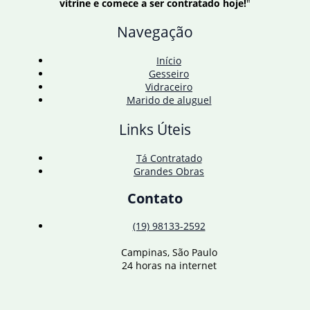
vitrine e comece a ser contratado hoje!
"
gratuito
no
Navegação
2º
turno
Início
Gesseiro
Vidraceiro
Marido de aluguel
Links Úteis
Tá Contratado
Grandes Obras
Contato
(19) 98133-2592
Campinas, São Paulo
24 horas na internet