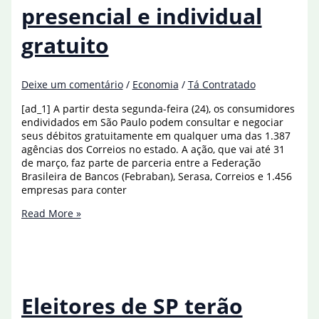
presencial e individual
gratuito
Deixe um comentário
/
Economia
/
Tá Contratado
[ad_1] A partir desta segunda-feira (24), os consumidores
endividados em São Paulo podem consultar e negociar
seus débitos gratuitamente em qualquer uma das 1.387
agências dos Correios no estado. A ação, que vai até 31
de março, faz parte de parceria entre a Federação
Brasileira de Bancos (Febraban), Serasa, Correios e 1.456
empresas para conter
SP:
Read More »
endividados
têm
agora
atendimento
presencial
e
Eleitores de SP terão
individual