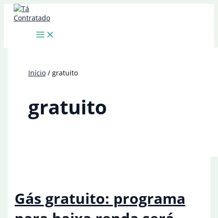
Ir
para
o
conteúdo
Início
gratuito
gratuito
Gás gratuito: programa