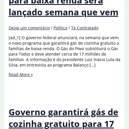
para baixa renda será
lançado semana que vem
Deixe um comentário
/
Política
/
Tá Contratado
[ad_1] O governo federal anunciará, na semana que vem,
o novo programa que garantirá gás de cozinha gratuito a
famílias de baixa renda. O Gás do Povo substituirá o Gás
para Todos e deve atender cerca de 17 milhões de
famílias. A informação é do presidente Luiz Inácio Lula da
Silva, em entrevista ao programa Balanço […]
Gás
Read More »
gratuito:
programa
para
baixa
renda
será
Governo garantirá gás de
lançado
semana
cozinha gratuito para 17
que
vem