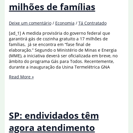
milhões de famílias
Deixe um comentário
/
Economia
/
Tá Contratado
[ad_1] A medida provisória do governo federal que
garantirá gás de cozinha gratuito a 17 milhões de
famílias, já se encontra em “fase final de
elaboração.” Segundo o Ministério de Minas e Energia
(MME), a iniciativa deverá ser oficializada em breve, no
âmbito do programa Gás para Todos. Recentemente,
durante a inauguração da Usina Termelétrica GNA
Governo
Read More »
garantirá
gás
de
cozinha
gratuito
para
SP: endividados têm
17
milhões
agora atendimento
de
famílias