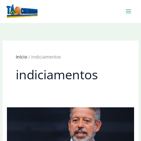
Ir
para
o
conteúdo
Início
indiciamentos
indiciamentos