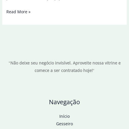
Lira
Read More »
critica
indiciamentos
de
deputados
pela
Polícia
"
Não deixe seu negócio invisível. Aproveite nossa vitrine e
Federal
comece a ser contratado hoje!
"
Navegação
Início
Gesseiro