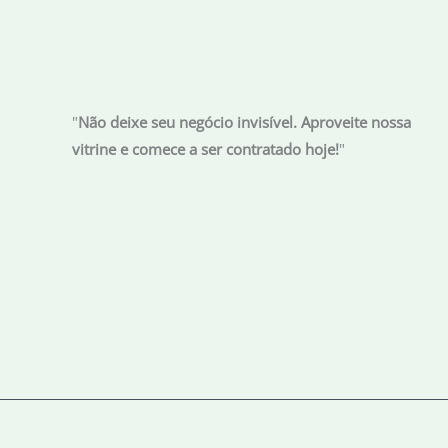
iniciou
greve
de
fome
"
Não deixe seu negócio invisível. Aproveite nossa
vitrine e comece a ser contratado hoje!
"