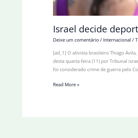
Israel decide deport
Deixe um comentário
/
Internacional
/
T
[ad_1] O ativista brasileiro Thiago Ávil
desta quarta-feira (11) por Tribunal isr
foi considerado crime de guerra pelo C
Israel
Read More »
decide
deportar
ativista
Thiago
Ávila
que