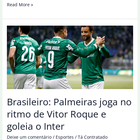
Bahia
Read More »
goleia
Inter
de
Limeira
na
estreia
da
Copa
SP
de
futebol
Brasileiro: Palmeiras joga no
júnior
ritmo de Vitor Roque e
goleia o Inter
Deixe um comentário
/
Esportes
/
Tá Contratado