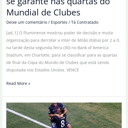
se garante nas quartas do
Mundial de Clubes
Deixe um comentário
/
Esportes
/
Tá Contratado
[ad_1] O Fluminense mostrou poder de decisão e muita
organização para derrotar a Inter de Milão (Itália) por 2 a 0,
na tarde desta segunda-feira (30) no Bank of America
Stadium, em Charlotte, para se classificar para as quartas
de final da Copa do Mundo de Clubes que está sendo
disputada nos Estados Unidos. VENCE
Fluminense
Read More »
derruba
Inter
e
se
garante
nas