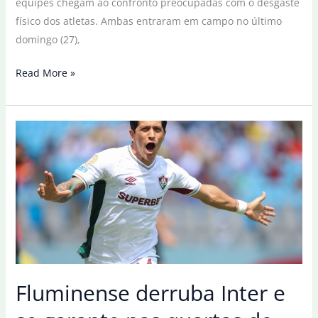
equipes chegam ao confronto preocupadas com o desgaste
físico dos atletas. Ambas entraram em campo no último
domingo (27),
Copa
Read More »
do
Brasil:
Inter
recebe
Fluminense
em
1º
jogo
da
oitavas
de
Fluminense derruba Inter e
final