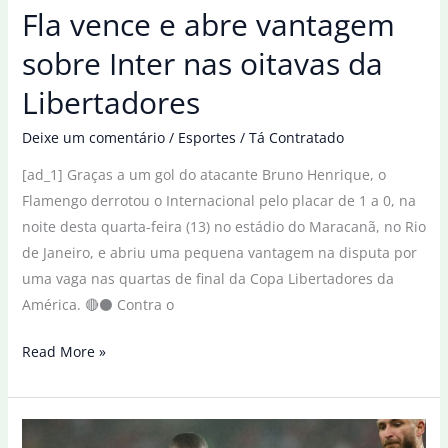
Fla vence e abre vantagem
sobre Inter nas oitavas da
Libertadores
Deixe um comentário
/
Esportes
/
Tá Contratado
[ad_1] Graças a um gol do atacante Bruno Henrique, o
Flamengo derrotou o Internacional pelo placar de 1 a 0, na
noite desta quarta-feira (13) no estádio do Maracanã, no Rio
de Janeiro, e abriu uma pequena vantagem na disputa por
uma vaga nas quartas de final da Copa Libertadores da
América. 🔴⚫ Contra o
Fla
Read More »
vence
e
abre