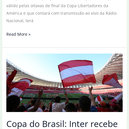
válido pelas oitavas de final da Copa Libertadores da
América e que contará com transmissão ao vivo da Rádio
Nacional, terá
Fla
Read More »
e
Inter
iniciam
disputa
por
vaga
nas
quartas
da
Libertadores
Copa do Brasil: Inter recebe