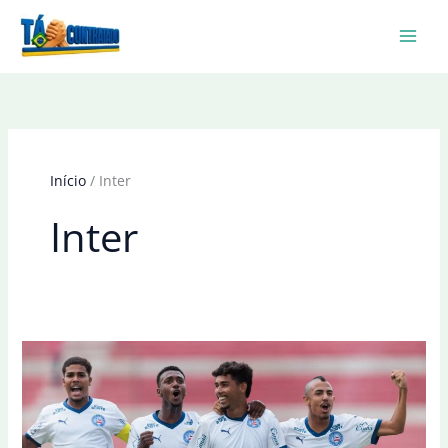
Ir
para
o
conteúdo
Início
Inter
Inter