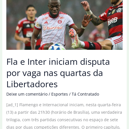
vantagem
sobre
Inter
nas
oitavas
da
Libertadores
Fla e Inter iniciam disputa
por vaga nas quartas da
Libertadores
Deixe um comentário
/
Esportes
/
Tá Contratado
[ad_1] Flamengo e Internacional iniciam, nesta quarta-feira
(13) a partir das 21h30 (horário de Brasília), uma verdadeira
trilogia, com três partidas consecutivas no espaço de sete
dias por duas competições diferentes. O primeiro capítulo,