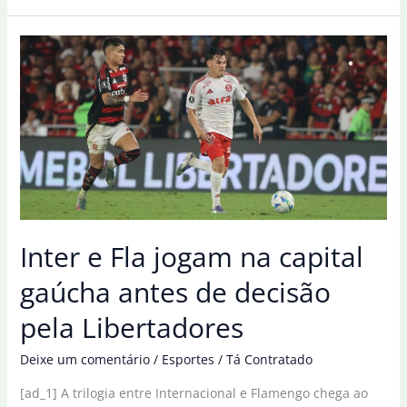
duelo
final
entre
Inter
e
Fla
pela
Libertadores
Inter e Fla jogam na capital
gaúcha antes de decisão
pela Libertadores
Deixe um comentário
/
Esportes
/
Tá Contratado
[ad_1] A trilogia entre Internacional e Flamengo chega ao