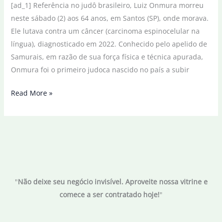
[ad_1] Referência no judô brasileiro, Luiz Onmura morreu
Horizonte
neste sábado (2) aos 64 anos, em Santos (SP), onde morava.
Ele lutava contra um câncer (carcinoma espinocelular na
língua), diagnosticado em 2022. Conhecido pelo apelido de
Samurais, em razão de sua força física e técnica apurada,
Onmura foi o primeiro judoca nascido no país a subir
Judoca
Read More »
Luiz
Onmura,
medalhista
olímpico
em
1984,
"
Não deixe seu negócio invisível. Aproveite nossa vitrine e
morre
comece a ser contratado hoje!
"
aos
64
anos