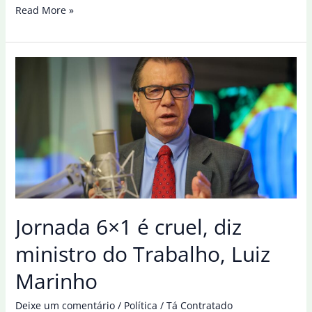
“O
Read More »
mundo
não
vai
acabar”,
diz
Luiz
Marinho
sobre
tarifaço
dos
EUA
Jornada 6×1 é cruel, diz
ministro do Trabalho, Luiz
Marinho
Deixe um comentário
/
Política
/
Tá Contratado