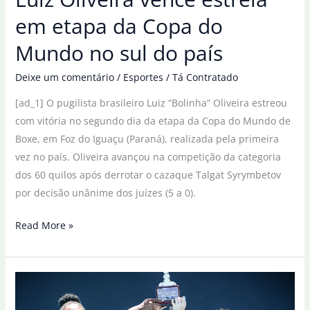
em etapa da Copa do
Mundo no sul do país
Deixe um comentário
/
Esportes
/
Tá Contratado
[ad_1] O pugilista brasileiro Luiz “Bolinha” Oliveira estreou
com vitória no segundo dia da etapa da Copa do Mundo de
Boxe, em Foz do Iguaçu (Paraná), realizada pela primeira
vez no país. Oliveira avançou na competição da categoria
dos 60 quilos após derrotar o cazaque Talgat Syrymbetov
por decisão unânime dos juízes (5 a 0).
Luiz
Read More »
Oliveira
vence
estreia
em