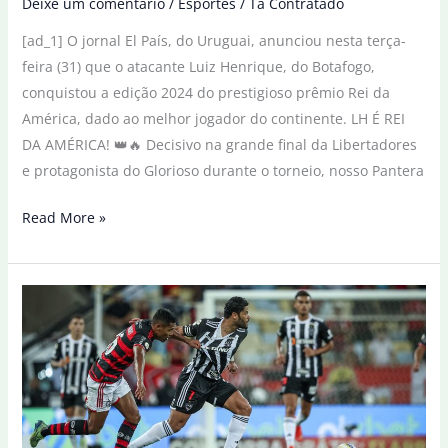
Deixe um comentário
/
Esportes
/
Tá Contratado
[ad_1] O jornal El País, do Uruguai, anunciou nesta terça-
feira (31) que o atacante Luiz Henrique, do Botafogo,
conquistou a edição 2024 do prestigioso prêmio Rei da
América, dado ao melhor jogador do continente. LH É REI
DA AMÉRICA! 👑🔥 Decisivo na grande final da Libertadores
e protagonista do Glorioso durante o torneio, nosso Pantera
Luiz
Read More »
Henrique
é
eleito
Rei
da
América
pelo
jornal