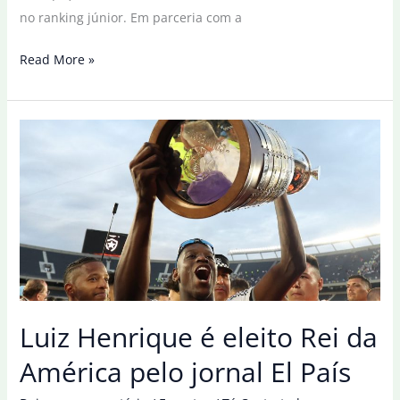
no ranking júnior. Em parceria com a
Vitória
Read More »
Miranda
e
Luiz
Calixto
são
campeões
no
Aberto
da
Austrália
Luiz Henrique é eleito Rei da
América pelo jornal El País