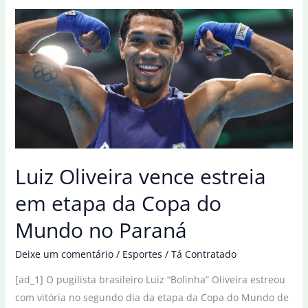
Yuri
Falcão
e
Luiz
Oliveira
são
ouro
no
Paraná
Luiz Oliveira vence estreia
em etapa da Copa do
Mundo no Paraná
Deixe um comentário
/
Esportes
/
Tá Contratado
[ad_1] O pugilista brasileiro Luiz “Bolinha” Oliveira estreou
com vitória no segundo dia da etapa da Copa do Mundo de