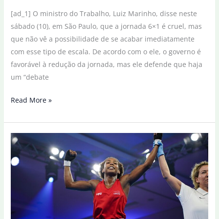
[ad_1] O ministro do Trabalho, Luiz Marinho, disse neste
sábado (10), em São Paulo, que a jornada 6×1 é cruel, mas
que não vê a possibilidade de se acabar imediatamente
com esse tipo de escala. De acordo com o ele, o governo é
favorável à redução da jornada, mas ele defende que haja
um “debate
Jornada
Read More »
6×1
é
cruel,
diz
ministro
do
Trabalho,
Luiz
Marinho