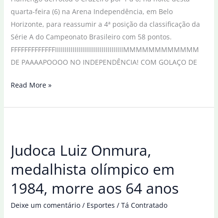
quarta-feira (6) na Arena Independência, em Belo
Horizonte, para reassumir a 4ª posição da classificação da
Série A do Campeonato Brasileiro com 58 pontos.
FFFFFFFFFFFFFIIIIIIIIIIIIIIIIIIIIIIIIIIIIIIIIIIIMMMMMMMMMMMM
DE PAAAAPOOOO NO INDEPENDÊNCIA! COM GOLAÇO DE
David
Read More »
Luiz
marca
de
falta
Judoca Luiz Onmura,
e
Fla
medalhista olímpico em
vence
1984, morre aos 64 anos
Cruzeiro
em
Deixe um comentário
/
Esportes
/
Tá Contratado
Belo