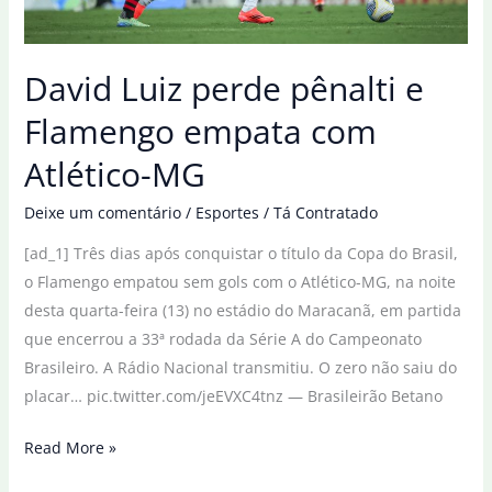
El
País
David Luiz perde pênalti e
Flamengo empata com
Atlético-MG
Deixe um comentário
/
Esportes
/
Tá Contratado
[ad_1] Três dias após conquistar o título da Copa do Brasil,
o Flamengo empatou sem gols com o Atlético-MG, na noite
desta quarta-feira (13) no estádio do Maracanã, em partida
que encerrou a 33ª rodada da Série A do Campeonato
Brasileiro. A Rádio Nacional transmitiu. O zero não saiu do
placar… pic.twitter.com/jeEVXC4tnz — Brasileirão Betano
David
Read More »
Luiz