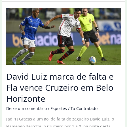
perde
pênalti
e
Flamengo
empata
com
Atlético-
MG
David Luiz marca de falta e
Fla vence Cruzeiro em Belo
Horizonte
Deixe um comentário
/
Esportes
/
Tá Contratado
[ad_1] Graças a um gol de falta do zagueiro David Luiz, o
Flamengo derrotou o Cruzeiro por 1 a 0, na noite desta