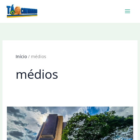
Ir
para
o
conteúdo
Início
médios
médios