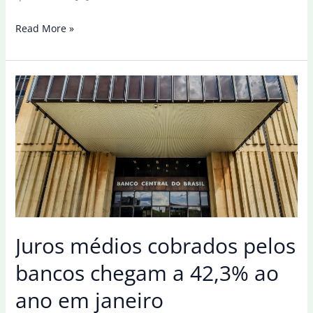
Juros
Read More »
médios
cobrados
pelos
bancos
chegam
a
43,7%
ao
ano
em
fevereiro
Juros médios cobrados pelos
bancos chegam a 42,3% ao
ano em janeiro