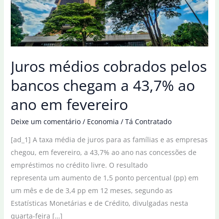
Juros médios cobrados pelos
bancos chegam a 43,7% ao
ano em fevereiro
Deixe um comentário
/
Economia
/
Tá Contratado
[ad_1] A taxa média de juros para as famílias e as empresas
chegou, em fevereiro, a 43,7% ao ano nas concessões de
empréstimos no crédito livre. O resultado
representa um aumento de 1,5 ponto percentual (pp) em
um mês e de de 3,4 pp em 12 meses, segundo as
Estatísticas Monetárias e de Crédito, divulgadas nesta
quarta-feira […]