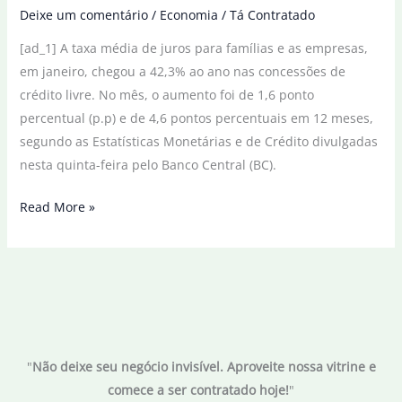
Deixe um comentário
/
Economia
/
Tá Contratado
[ad_1] A taxa média de juros para famílias e as empresas,
em janeiro, chegou a 42,3% ao ano nas concessões de
crédito livre. No mês, o aumento foi de 1,6 ponto
percentual (p.p) e de 4,6 pontos percentuais em 12 meses,
segundo as Estatísticas Monetárias e de Crédito divulgadas
nesta quinta-feira pelo Banco Central (BC).
Juros
Read More »
médios
cobrados
pelos
bancos
chegam
a
"
Não deixe seu negócio invisível. Aproveite nossa vitrine e
42,3%
comece a ser contratado hoje!
"
ao