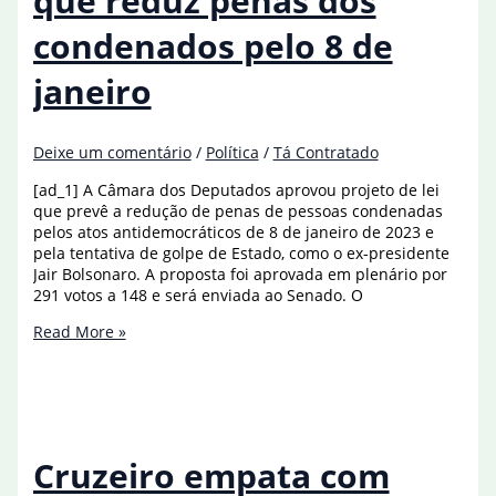
que reduz penas dos
trama
condenados pelo 8 de
golpista
janeiro
Deixe um comentário
/
Política
/
Tá Contratado
[ad_1] A Câmara dos Deputados aprovou projeto de lei
que prevê a redução de penas de pessoas condenadas
pelos atos antidemocráticos de 8 de janeiro de 2023 e
pela tentativa de golpe de Estado, como o ex-presidente
Jair Bolsonaro. A proposta foi aprovada em plenário por
291 votos a 148 e será enviada ao Senado. O
Câmara
Read More »
aprova
projeto
que
reduz
penas
dos
Cruzeiro empata com
condenados