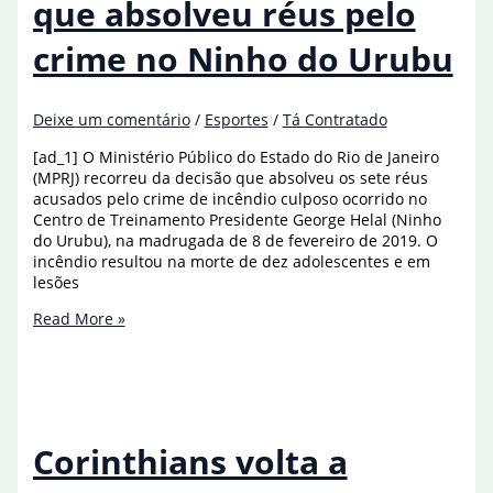
que absolveu réus pelo
crime no Ninho do Urubu
Deixe um comentário
/
Esportes
/
Tá Contratado
[ad_1] O Ministério Público do Estado do Rio de Janeiro
(MPRJ) recorreu da decisão que absolveu os sete réus
acusados pelo crime de incêndio culposo ocorrido no
Centro de Treinamento Presidente George Helal (Ninho
do Urubu), na madrugada de 8 de fevereiro de 2019. O
incêndio resultou na morte de dez adolescentes e em
lesões
MPRJ
Read More »
recorre
de
decisão
que
absolveu
réus
Corinthians volta a
pelo
crime