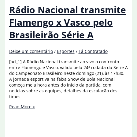
hexa
Rádio Nacional transmite
com
empate
Flamengo x Vasco pelo
Brasileirão Série A
Deixe um comentário
/
Esportes
/
Tá Contratado
[ad_1] A Rádio Nacional transmite ao vivo o confronto
entre Flamengo e Vasco, válido pela 24ª rodada da Série A
do Campeonato Brasileiro neste domingo (21), às 17h30.
A jornada esportiva na faixa Show de Bola Nacional
começa meia hora antes do início da partida, com
notícias sobre as equipes, detalhes da escalação dos
times
Rádio
Read More »
Nacional
transmite
Flamengo
x
Vasco