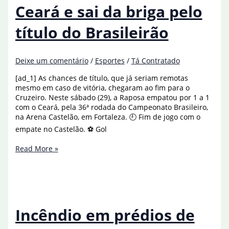
pelo
Ceará e sai da briga pelo
8
de
título do Brasileirão
janeiro
Deixe um comentário
/
Esportes
/
Tá Contratado
[ad_1] As chances de título, que já seriam remotas
mesmo em caso de vitória, chegaram ao fim para o
Cruzeiro. Neste sábado (29), a Raposa empatou por 1 a 1
com o Ceará, pela 36ª rodada do Campeonato Brasileiro,
na Arena Castelão, em Fortaleza. 🕘 Fim de jogo com o
empate no Castelão. ⚽ Gol
Cruzeiro
Read More »
empata
com
Ceará
e
sai
da
Incêndio em prédios de
briga
pelo