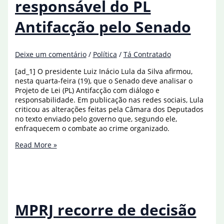
responsável do PL
quatro
mortos
Antifacção pelo Senado
Deixe um comentário
/
Política
/
Tá Contratado
[ad_1] O presidente Luiz Inácio Lula da Silva afirmou,
nesta quarta-feira (19), que o Senado deve analisar o
Projeto de Lei (PL) Antifacção com diálogo e
responsabilidade. Em publicação nas redes sociais, Lula
criticou as alterações feitas pela Câmara dos Deputados
no texto enviado pelo governo que, segundo ele,
enfraquecem o combate ao crime organizado.
Lula
Read More »
pede
análise
responsável
do
PL
Antifacção
MPRJ recorre de decisão
pelo
Senado