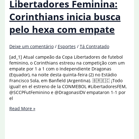
Libertadores Feminina:
Brasileirão
após
Corinthians inicia busca
sete
rodadas
pelo hexa com empate
Deixe um comentário
/
Esportes
/
Tá Contratado
[ad_1] Atual campeão da Copa Libertadores de futebol
feminino, o Corinthians estreou na competição com um
empate por 1 a 1 com o Independiente Dragonas
(Equador), na noite desta quinta-feira (2) no Estádio
Francisco Sola, em Banfield (Argentina). 🇧🇷🇪🇨 ¡Todo
igual! en el estreno de la CONMEBOL #LibertadoresFEM,
@SCCPFutFeminino e @DragonasIDV empataron 1-1 por
el
Libertadores
Read More »
Feminina:
Corinthians
inicia
busca
pelo