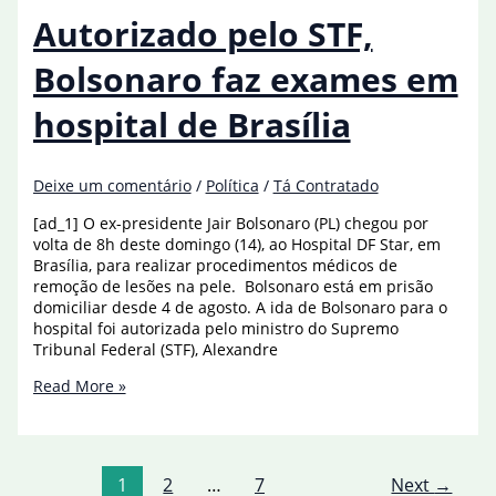
pelo
Autorizado pelo STF,
Brasileirão
Série
Bolsonaro faz exames em
A
hospital de Brasília
Deixe um comentário
/
Política
/
Tá Contratado
[ad_1] O ex-presidente Jair Bolsonaro (PL) chegou por
volta de 8h deste domingo (14), ao Hospital DF Star, em
Brasília, para realizar procedimentos médicos de
remoção de lesões na pele. Bolsonaro está em prisão
domiciliar desde 4 de agosto. A ida de Bolsonaro para o
hospital foi autorizada pelo ministro do Supremo
Tribunal Federal (STF), Alexandre
Autorizado
Read More »
pelo
STF,
Bolsonaro
faz
1
2
…
7
Next
→
exames