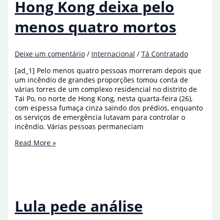
Hong Kong deixa pelo
título
do
menos quatro mortos
Brasileirão
Deixe um comentário
/
Internacional
/
Tá Contratado
[ad_1] Pelo menos quatro pessoas morreram depois que
um incêndio de grandes proporções tomou conta de
várias torres de um complexo residencial no distrito de
Tai Po, no norte de Hong Kong, nesta quarta-feira (26),
com espessa fumaça cinza saindo dos prédios, enquanto
os serviços de emergência lutavam para controlar o
incêndio. Várias pessoas permaneciam
Incêndio
Read More »
em
prédios
de
Hong
Kong
deixa
Lula pede análise
pelo
menos