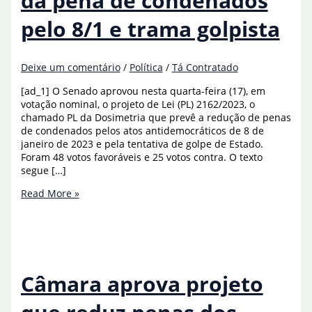
da pena de condenados
pelo 8/1 e trama golpista
Deixe um comentário
/
Política
/
Tá Contratado
[ad_1] O Senado aprovou nesta quarta-feira (17), em
votação nominal, o projeto de Lei (PL) 2162/2023, o
chamado PL da Dosimetria que prevê a redução de penas
de condenados pelos atos antidemocráticos de 8 de
janeiro de 2023 e pela tentativa de golpe de Estado.
Foram 48 votos favoráveis e 25 votos contra. O texto
segue […]
Senado
Read More »
aprova
redução
da
pena
de
condenados
Câmara aprova projeto
pelo
8/1
e