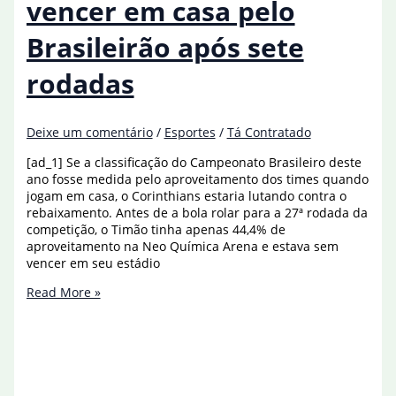
vencer em casa pelo
no
Ninho
Brasileirão após sete
do
Urubu
rodadas
Deixe um comentário
/
Esportes
/
Tá Contratado
[ad_1] Se a classificação do Campeonato Brasileiro deste
ano fosse medida pelo aproveitamento dos times quando
jogam em casa, o Corinthians estaria lutando contra o
rebaixamento. Antes de a bola rolar para a 27ª rodada da
competição, o Timão tinha apenas 44,4% de
aproveitamento na Neo Química Arena e estava sem
vencer em seu estádio
Corinthians
Read More »
volta
a
vencer
em
casa
pelo