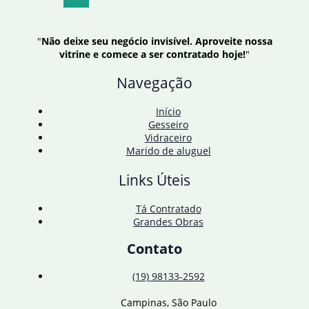
em
hospital
de
"
Não deixe seu negócio invisível. Aproveite nossa
Brasília
vitrine e comece a ser contratado hoje!
"
Navegação
Início
Gesseiro
Vidraceiro
Marido de aluguel
Links Úteis
Tá Contratado
Grandes Obras
Contato
(19) 98133-2592
Campinas, São Paulo