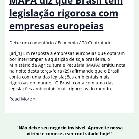
MAPA diz que Brasil tem
e
apuração
legislação rigorosa com
será
rigorosa
empresas europeias
Deixe um comentário
/
Economia
/
Tá Contratado
[ad_1] Em resposta a empresas europeias que optaram
por interromper a aquisição de soja brasileira, o
Ministério da Agricultura e Pecuária (MAPA) emitiu nota
na noite desta terça-feira (29) afirmando que o Brasil
conta com uma das legislações ambientais mais
rigorosas do mundo. “O Brasil conta com uma das
legislações ambientais mais rigorosas do mundo,
MAPA
Read More »
diz
que
Brasil
tem
"
Não deixe seu negócio invisível. Aproveite nossa
legislação
vitrine e comece a ser contratado hoje!
"
rigorosa