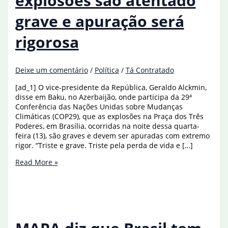
explosões são atentado
grave e apuração será
rigorosa
Deixe um comentário
/
Política
/
Tá Contratado
[ad_1] O vice-presidente da República, Geraldo Alckmin,
disse em Baku, no Azerbaijão, onde participa da 29ª
Conferência das Nações Unidas sobre Mudanças
Climáticas (COP29), que as explosões na Praça dos Três
Poderes, em Brasília, ocorridas na noite dessa quarta-
feira (13), são graves e devem ser apuradas com extremo
rigor. “Triste e grave. Triste pela perda de vida e […]
Alckmin
Read More »
diz
que
explosões
são
atentado
grave