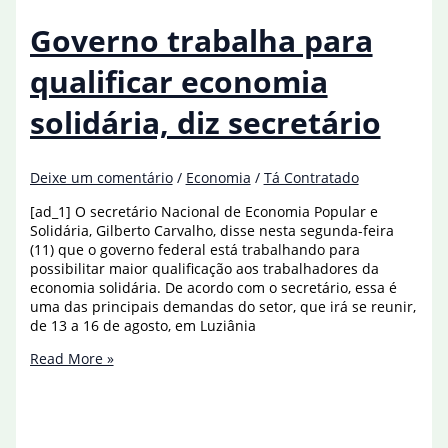
fiscalizar
ambiente
Governo trabalha para
digital,
garante
qualificar economia
secretário
solidária, diz secretário
Deixe um comentário
/
Economia
/
Tá Contratado
[ad_1] O secretário Nacional de Economia Popular e
Solidária, Gilberto Carvalho, disse nesta segunda-feira
(11) que o governo federal está trabalhando para
possibilitar maior qualificação aos trabalhadores da
economia solidária. De acordo com o secretário, essa é
uma das principais demandas do setor, que irá se reunir,
de 13 a 16 de agosto, em Luziânia
Governo
Read More »
trabalha
para
qualificar
economia