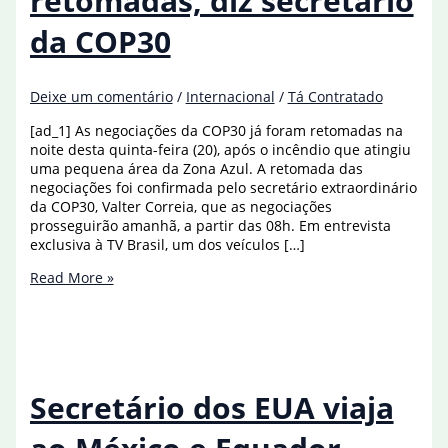
retomadas, diz secretário
da COP30
Deixe um comentário
/
Internacional
/
Tá Contratado
[ad_1] As negociações da COP30 já foram retomadas na
noite desta quinta-feira (20), após o incêndio que atingiu
uma pequena área da Zona Azul. A retomada das
negociações foi confirmada pelo secretário extraordinário
da COP30, Valter Correia, que as negociações
prosseguirão amanhã, a partir das 08h. Em entrevista
exclusiva à TV Brasil, um dos veículos […]
Negociações
Read More »
já
foram
retomadas,
diz
secretário
da
Secretário dos EUA viaja
COP30