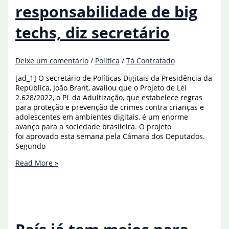
enquanto
responsabilidade de big
ameaça
Venezuela
techs, diz secretário
Deixe um comentário
/
Política
/
Tá Contratado
[ad_1] O secretário de Políticas Digitais da Presidência da
República, João Brant, avaliou que o Projeto de Lei
2.628/2022, o PL da Adultização, que estabelece regras
para proteção e prevenção de crimes contra crianças e
adolescentes em ambientes digitais, é um enorme
avanço para a sociedade brasileira. O projeto
foi aprovado esta semana pela Câmara dos Deputados.
Segundo
PL
Read More »
da
Adultização
amplia
responsabilidade
de
big