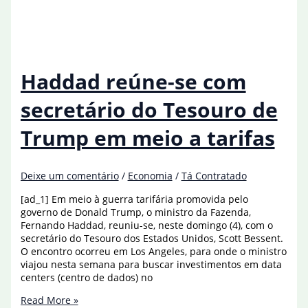
conversa
com
secretário
de
Comércio
dos
Haddad reúne-se com
EUA
sobre
secretário do Tesouro de
tarifaço
Trump em meio a tarifas
Deixe um comentário
/
Economia
/
Tá Contratado
[ad_1] Em meio à guerra tarifária promovida pelo
governo de Donald Trump, o ministro da Fazenda,
Fernando Haddad, reuniu-se, neste domingo (4), com o
secretário do Tesouro dos Estados Unidos, Scott Bessent.
O encontro ocorreu em Los Angeles, para onde o ministro
viajou nesta semana para buscar investimentos em data
centers (centro de dados) no
Haddad
Read More »