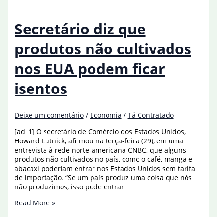
Tesouro
dos
EUA
Secretário diz que
foi
cancelada,
produtos não cultivados
diz
Haddad
nos EUA podem ficar
isentos
Deixe um comentário
/
Economia
/
Tá Contratado
[ad_1] O secretário de Comércio dos Estados Unidos,
Howard Lutnick, afirmou na terça-feira (29), em uma
entrevista à rede norte-americana CNBC, que alguns
produtos não cultivados no país, como o café, manga e
abacaxi poderiam entrar nos Estados Unidos sem tarifa
de importação. “Se um país produz uma coisa que nós
não produzimos, isso pode entrar
Secretário
Read More »
diz