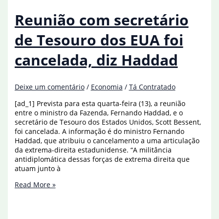
solidária,
diz
Reunião com secretário
secretário
de Tesouro dos EUA foi
cancelada, diz Haddad
Deixe um comentário
/
Economia
/
Tá Contratado
[ad_1] Prevista para esta quarta-feira (13), a reunião
entre o ministro da Fazenda, Fernando Haddad, e o
secretário de Tesouro dos Estados Unidos, Scott Bessent,
foi cancelada. A informação é do ministro Fernando
Haddad, que atribuiu o cancelamento a uma articulação
da extrema-direita estadunidense. “A militância
antidiplomática dessas forças de extrema direita que
atuam junto à
Reunião
Read More »
com
secretário
de