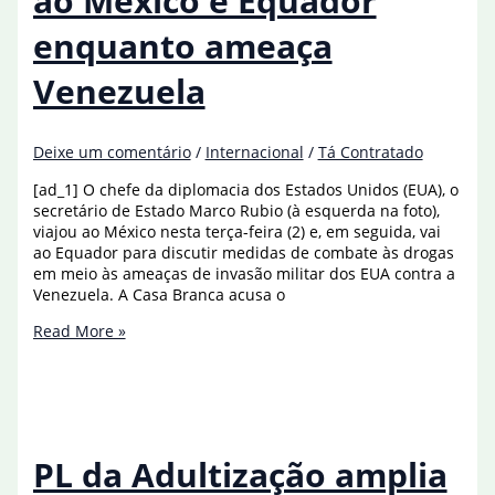
ao México e Equador
enquanto ameaça
Venezuela
Deixe um comentário
/
Internacional
/
Tá Contratado
[ad_1] O chefe da diplomacia dos Estados Unidos (EUA), o
secretário de Estado Marco Rubio (à esquerda na foto),
viajou ao México nesta terça-feira (2) e, em seguida, vai
ao Equador para discutir medidas de combate às drogas
em meio às ameaças de invasão militar dos EUA contra a
Venezuela. A Casa Branca acusa o
Secretário
Read More »
dos
EUA
viaja
ao
México
e
PL da Adultização amplia
Equador