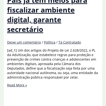
País já tem meios para
techs,
diz
fiscalizar ambiente
secretário
digital, garante
secretário
Deixe um comentário
/
Política
/
Tá Contratado
[ad_1] Um dos artigos do Projeto de Lei 2.628/2022, o PL
da Adultização, que estabelece regras para proteção e
prevenção de crimes contra crianças e adolescentes em
ambientes digitais, aprovada pela Câmara dos
Deputados, define que a fiscalização seja feita por uma
autoridade nacional autônoma, ou seja, uma entidade da
administração pública responsável por zelar,
País
Read More »
já
tem
meios
para