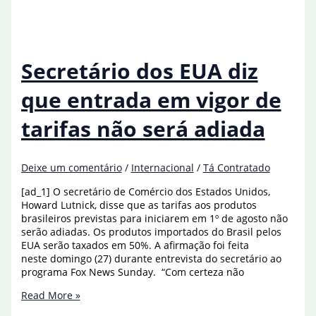
que
produtos
não
cultivados
nos
Secretário dos EUA diz
EUA
podem
que entrada em vigor de
ficar
isentos
tarifas não será adiada
Deixe um comentário
/
Internacional
/
Tá Contratado
[ad_1] O secretário de Comércio dos Estados Unidos,
Howard Lutnick, disse que as tarifas aos produtos
brasileiros previstas para iniciarem em 1º de agosto não
serão adiadas. Os produtos importados do Brasil pelos
EUA serão taxados em 50%. A afirmação foi feita
neste domingo (27) durante entrevista do secretário ao
programa Fox News Sunday. “Com certeza não
Secretário
Read More »
dos