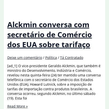
EUA
diz
que
entrada
em
Alckmin conversa com
vigor
de
secretário de Comércio
tarifas
não
dos EUA sobre tarifaço
será
adiada
Deixe um comentário
/
Política
/
Tá Contratado
[ad_1] O vice-presidente Geraldo Alckmin, que também é
ministro do Desenvolvimento, Indústria e Comércio,
revelou nesta quinta-feira (24) ter mantido uma conversa
telefônica com o secretário de Comércio dos Estados
Unidos (EUA), Howard Lutnick, sobre a imposição de
tarifas de importação contra produtos brasileiros. A
conversa ocorreu, segundo Alckmin, no último sábado
(19). Esta foi
Alckmin
Read More »