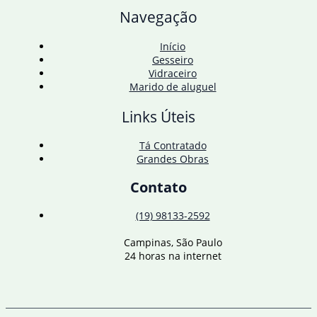
para
Navegação
438,4%
ao
ano
Início
Gesseiro
Vidraceiro
Marido de aluguel
Links Úteis
Tá Contratado
Grandes Obras
Contato
(19) 98133-2592
Campinas, São Paulo
24 horas na internet