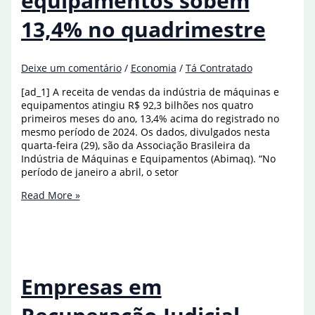
equipamentos sobem
13,4% no quadrimestre
Deixe um comentário
/
Economia
/
Tá Contratado
[ad_1] A receita de vendas da indústria de máquinas e
equipamentos atingiu R$ 92,3 bilhões nos quatro
primeiros meses do ano, 13,4% acima do registrado no
mesmo período de 2024. Os dados, divulgados nesta
quarta-feira (29), são da Associação Brasileira da
Indústria de Máquinas e Equipamentos (Abimaq). “No
período de janeiro a abril, o setor
Vendas
Read More »
de
máquinas
e
equipamentos
sobem
13,4%
Empresas em
no
quadrimestre