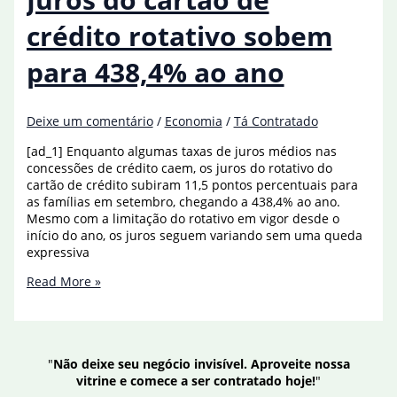
no
primeiro
crédito rotativo sobem
trimestre
para 438,4% ao ano
Deixe um comentário
/
Economia
/
Tá Contratado
[ad_1] Enquanto algumas taxas de juros médios nas
concessões de crédito caem, os juros do rotativo do
cartão de crédito subiram 11,5 pontos percentuais para
as famílias em setembro, chegando a 438,4% ao ano.
Mesmo com a limitação do rotativo em vigor desde o
início do ano, os juros seguem variando sem uma queda
expressiva
Juros
Read More »
do
cartão
de
crédito
"
Não deixe seu negócio invisível. Aproveite nossa
rotativo
vitrine e comece a ser contratado hoje!
"
sobem