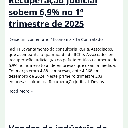
Recuperação Judicial
sobem 6,9% no 1º
trimestre de 2025
Deixe um comentário
/
Economia
/
Tá Contratado
[ad_1] Levantamento da consultoria RGF & Associados,
que acompanha a quantidade de RGF & Associados em
Recuperação Judicial (RJ) no país, identificou aumento de
6,9% no número total de empresas que usam a medida.
Em março eram 4.881 empresas, ante 4.568 em
dezembro de 2024. Neste primeiro trimestre 203
empresas saíram da Recuperação Judicial. Destas
Empresas
Read More »
em
Recuperação
Judicial
sobem
6,9%
no