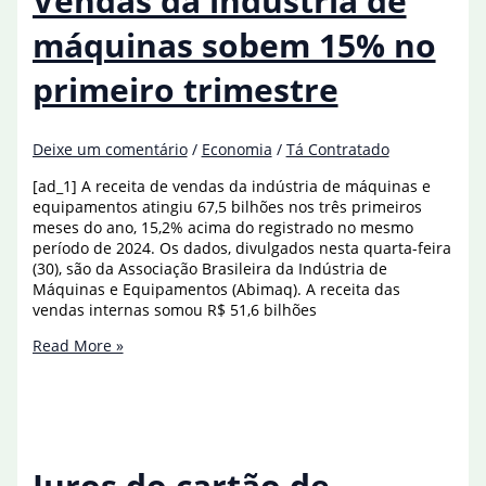
Vendas da indústria de
1º
trimestre
máquinas sobem 15% no
de
2025
primeiro trimestre
Deixe um comentário
/
Economia
/
Tá Contratado
[ad_1] A receita de vendas da indústria de máquinas e
equipamentos atingiu 67,5 bilhões nos três primeiros
meses do ano, 15,2% acima do registrado no mesmo
período de 2024. Os dados, divulgados nesta quarta-feira
(30), são da Associação Brasileira da Indústria de
Máquinas e Equipamentos (Abimaq). A receita das
vendas internas somou R$ 51,6 bilhões
Vendas
Read More »
da
indústria
de
máquinas
sobem
15%
Juros do cartão de