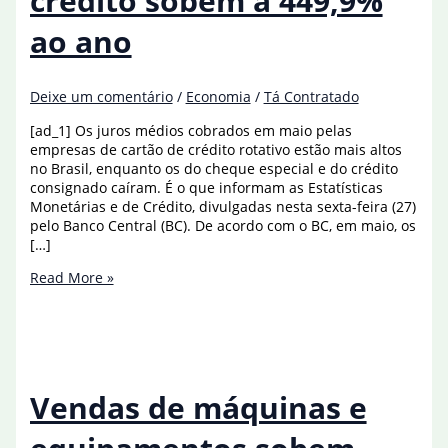
crédito sobem a 449,9%
ao ano
Deixe um comentário
/
Economia
/
Tá Contratado
[ad_1] Os juros médios cobrados em maio pelas
empresas de cartão de crédito rotativo estão mais altos
no Brasil, enquanto os do cheque especial e do crédito
consignado caíram. É o que informam as Estatísticas
Monetárias e de Crédito, divulgadas nesta sexta-feira (27)
pelo Banco Central (BC). De acordo com o BC, em maio, os
[…]
Juros
Read More »
do
cartão
de
crédito
sobem
a
Vendas de máquinas e
449,9%
ao
ano