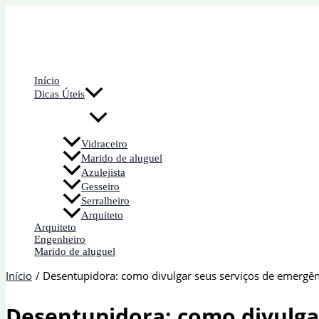
Ir
para
o
conteúdo
Início
Dicas Úteis
Vidraceiro
Marido de aluguel
Azulejista
Gesseiro
Serralheiro
Arquiteto
Arquiteto
Engenheiro
Marido de aluguel
Início
Desentupidora: como divulgar seus serviços de emergên
Desentupidora: como divulga