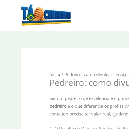
Ir
para
o
conteúdo
Início
Pedreiro: como divulgar serviços
Pedreiro: como divu
Ser um pedreiro de excelência é o prim
pedreiro
é o que diferencia os profissi
conteúdo precisa ter valor real, ajudand
1. O Desafio de Divulgar Serviços de Pe