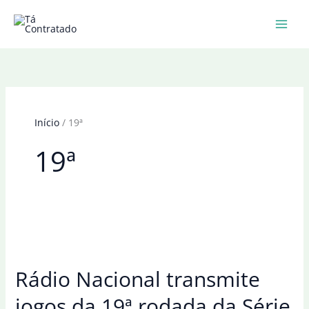
Ir
para
o
conteúdo
Início
19ª
19ª
Rádio Nacional transmite
jogos da 19ª rodada da Série