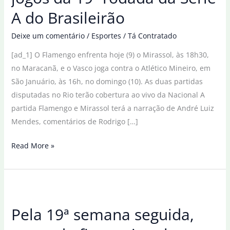
A do Brasileirão
Deixe um comentário
/
Esportes
/
Tá Contratado
[ad_1] O Flamengo enfrenta hoje (9) o Mirassol, às 18h30,
no Maracanã, e o Vasco joga contra o Atlético Mineiro, em
São Januário, às 16h, no domingo (10). As duas partidas
disputadas no Rio terão cobertura ao vivo da Nacional A
partida Flamengo e Mirassol terá a narração de André Luiz
Mendes, comentários de Rodrigo […]
Rádio
Read More »
Nacional
transmite
jogos
da
Pela 19ª semana seguida,
19ª
rodada