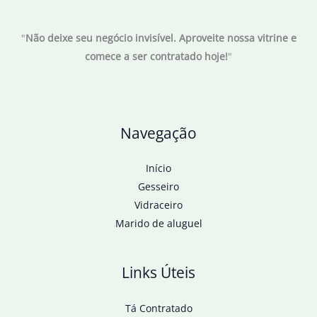
financeiro
eleva
"
Não deixe seu negócio invisível. Aproveite nossa vitrine e
previsão
comece a ser contratado hoje!
"
da
inflação
Navegação
Início
Gesseiro
Vidraceiro
Marido de aluguel
Links Úteis
Tá Contratado