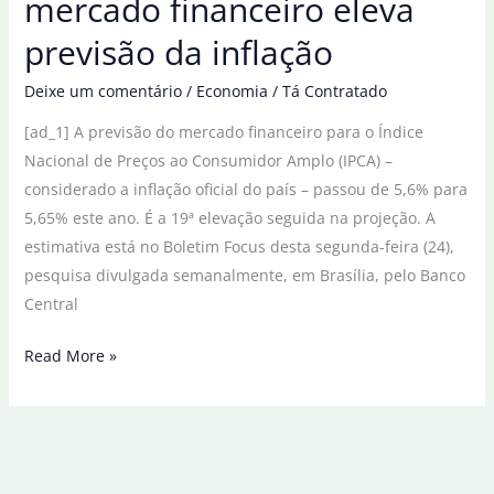
mercado financeiro eleva
da
previsão da inflação
Série
A
Deixe um comentário
/
Economia
/
Tá Contratado
do
[ad_1] A previsão do mercado financeiro para o Índice
Brasileirão
Nacional de Preços ao Consumidor Amplo (IPCA) –
considerado a inflação oficial do país – passou de 5,6% para
5,65% este ano. É a 19ª elevação seguida na projeção. A
estimativa está no Boletim Focus desta segunda-feira (24),
pesquisa divulgada semanalmente, em Brasília, pelo Banco
Central
Pela
Read More »
19ª
semana
seguida,
mercado