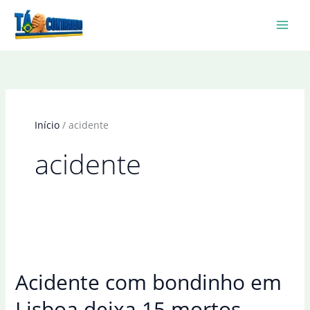
Ir
para
o
conteúdo
Início
acidente
acidente
Acidente com bondinho em
Lisboa deixa 15 mortos