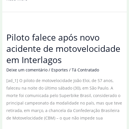
lamenta
mortes
ocorridas
durante
Piloto falece após novo
acidente
em
acidente de motovelocidade
Minas
em Interlagos
Gerais
Deixe um comentário
/
Esportes
/
Tá Contratado
[ad_1] O piloto de motovelocidade João Eloi, de 57 anos,
faleceu na noite do último sábado (30), em São Paulo. A
morte foi comunicada pelo Superbike Brasil, considerado o
principal campeonato da modalidade no país, mas que teve
retirada, em março, a chancela da Confederação Brasileira
de Motovelocidade (CBM) – o que não impede sua