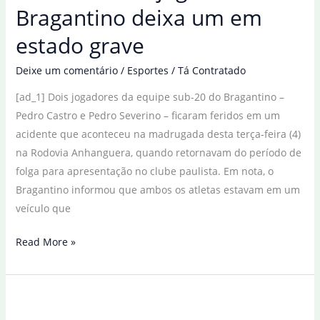
acidente
Bragantino deixa um em
deixa
estado grave
UTI
Deixe um comentário
/
Esportes
/
Tá Contratado
[ad_1] Dois jogadores da equipe sub-20 do Bragantino –
Pedro Castro e Pedro Severino – ficaram feridos em um
acidente que aconteceu na madrugada desta terça-feira (4)
na Rodovia Anhanguera, quando retornavam do período de
folga para apresentação no clube paulista. Em nota, o
Bragantino informou que ambos os atletas estavam em um
veículo que
Acidente
Read More »
com
jogadores
do
Bragantino