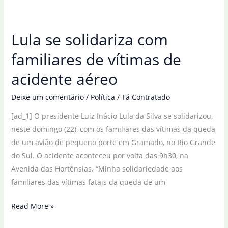
com
vítimas
Lula se solidariza com
de
acidente
familiares de vítimas de
aéreo
acidente aéreo
na
Coreia
Deixe um comentário
/
Política
/
Tá Contratado
do
[ad_1] O presidente Luiz Inácio Lula da Silva se solidarizou,
Sul
neste domingo (22), com os familiares das vítimas da queda
de um avião de pequeno porte em Gramado, no Rio Grande
do Sul. O acidente aconteceu por volta das 9h30, na
Avenida das Hortênsias. “Minha solidariedade aos
familiares das vítimas fatais da queda de um
Lula
Read More »
se