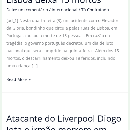
Deixe um comentário
/
Internacional
/
Tá Contratado
[ad_1] Nesta quarta-feira (3), um acidente com o Elevador
da Glória, bondinho que circula pelas ruas de Lisboa, em
Portugal, causou a morte de 15 pessoas. Em razão da
tragédia, o governo português decretou um dia de luto
nacional que será cumprido na quinta-feira. Além dos 15
mortos, o descarrilhamento deixou 18 feridos, incluindo
uma criança […]
Acidente
Read More »
com
bondinho
em
Lisboa
Atacante do Liverpool Diogo
deixa
15
Jota e irmão morrem em