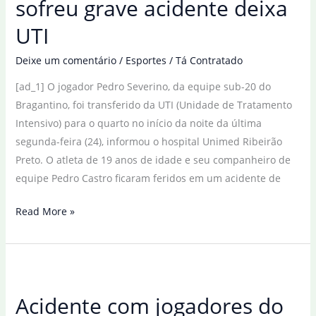
sofreu grave acidente deixa
morrem
UTI
em
acidente
Deixe um comentário
/
Esportes
/
Tá Contratado
na
[ad_1] O jogador Pedro Severino, da equipe sub-20 do
Espanha
Bragantino, foi transferido da UTI (Unidade de Tratamento
Intensivo) para o quarto no início da noite da última
segunda-feira (24), informou o hospital Unimed Ribeirão
Preto. O atleta de 19 anos de idade e seu companheiro de
equipe Pedro Castro ficaram feridos em um acidente de
Jogador
Read More »
do
Bragantino
que
sofreu
Acidente com jogadores do
grave