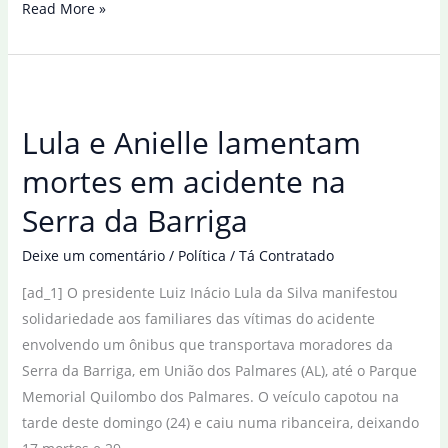
Piloto
Read More »
falece
após
novo
acidente
Lula e Anielle lamentam
de
motovelocidade
mortes em acidente na
em
Serra da Barriga
Interlagos
Deixe um comentário
/
Política
/
Tá Contratado
[ad_1] O presidente Luiz Inácio Lula da Silva manifestou
solidariedade aos familiares das vítimas do acidente
envolvendo um ônibus que transportava moradores da
Serra da Barriga, em União dos Palmares (AL), até o Parque
Memorial Quilombo dos Palmares. O veículo capotou na
tarde deste domingo (24) e caiu numa ribanceira, deixando