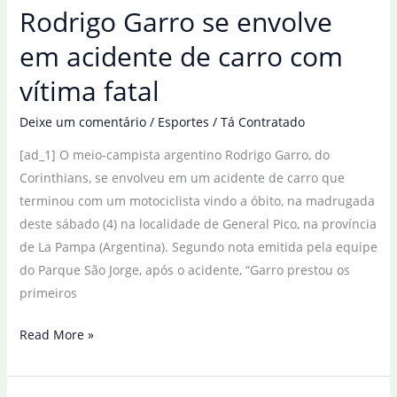
Rodrigo Garro se envolve
deixa
um
em acidente de carro com
em
vítima fatal
estado
grave
Deixe um comentário
/
Esportes
/
Tá Contratado
[ad_1] O meio-campista argentino Rodrigo Garro, do
Corinthians, se envolveu em um acidente de carro que
terminou com um motociclista vindo a óbito, na madrugada
deste sábado (4) na localidade de General Pico, na província
de La Pampa (Argentina). Segundo nota emitida pela equipe
do Parque São Jorge, após o acidente, “Garro prestou os
primeiros
Rodrigo
Read More »
Garro
se