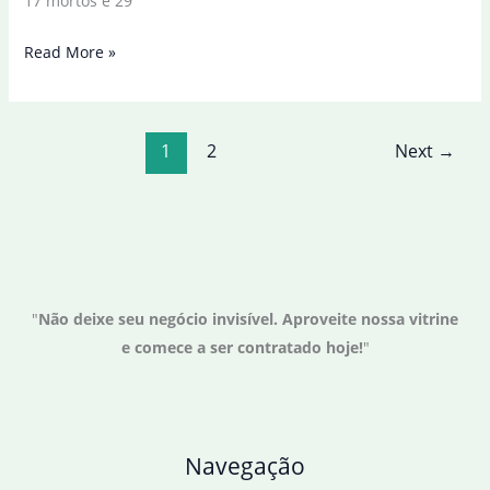
17 mortos e 29
Lula
Read More »
e
Anielle
lamentam
1
2
Next
→
mortes
em
acidente
na
Serra
da
"
Não deixe seu negócio invisível. Aproveite nossa vitrine
Barriga
e comece a ser contratado hoje!
"
Navegação