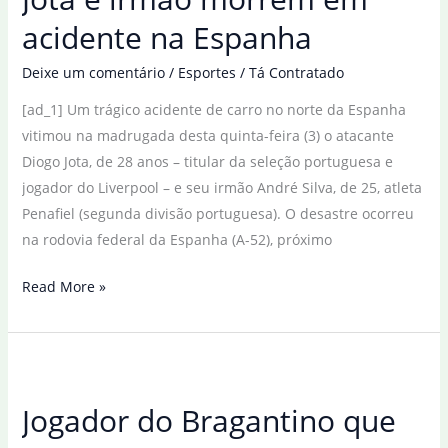
mortos
acidente na Espanha
Deixe um comentário
/
Esportes
/
Tá Contratado
[ad_1] Um trágico acidente de carro no norte da Espanha
vitimou na madrugada desta quinta-feira (3) o atacante
Diogo Jota, de 28 anos – titular da seleção portuguesa e
jogador do Liverpool – e seu irmão André Silva, de 25, atleta
Penafiel (segunda divisão portuguesa). O desastre ocorreu
na rodovia federal da Espanha (A-52), próximo
Atacante
Read More »
do
Liverpool
Diogo
Jota
Jogador do Bragantino que
e
irmão