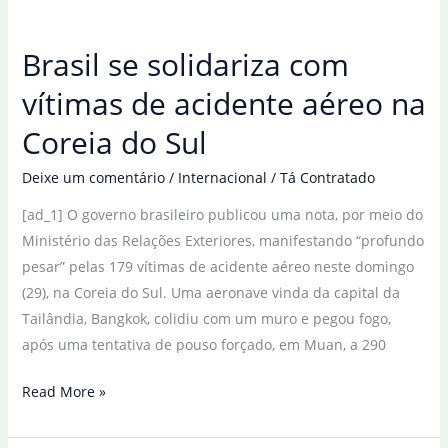
envolve
em
Brasil se solidariza com
acidente
de
vítimas de acidente aéreo na
carro
Coreia do Sul
com
vítima
Deixe um comentário
/
Internacional
/
Tá Contratado
fatal
[ad_1] O governo brasileiro publicou uma nota, por meio do
Ministério das Relações Exteriores, manifestando “profundo
pesar” pelas 179 vítimas de acidente aéreo neste domingo
(29), na Coreia do Sul. Uma aeronave vinda da capital da
Tailândia, Bangkok, colidiu com um muro e pegou fogo,
após uma tentativa de pouso forçado, em Muan, a 290
Brasil
Read More »
se
solidariza