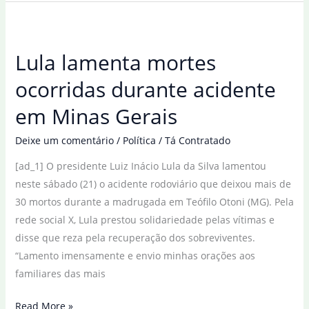
solidariza
com
familiares
Lula lamenta mortes
de
vítimas
ocorridas durante acidente
de
em Minas Gerais
acidente
aéreo
Deixe um comentário
/
Política
/
Tá Contratado
[ad_1] O presidente Luiz Inácio Lula da Silva lamentou
neste sábado (21) o acidente rodoviário que deixou mais de
30 mortos durante a madrugada em Teófilo Otoni (MG). Pela
rede social X, Lula prestou solidariedade pelas vítimas e
disse que reza pela recuperação dos sobreviventes.
“Lamento imensamente e envio minhas orações aos
familiares das mais
Lula
Read More »