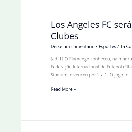
desistência
do
adversário
Los Angeles FC ser
Clubes
Deixe um comentário
/
Esportes
/
Tá Co
[ad_1] O Flamengo conheceu, na madrug
Federação Internacional de Futebol (Fif
Stadium, e venceu por 2 a 1. O jogo foi
Los
Read More »
Angeles
FC
será
adversário
do