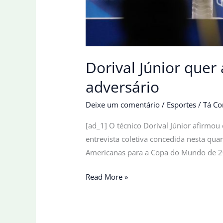
Dorival Júnior que
adversário
Deixe um comentário
/
Esportes
/
Tá Co
[ad_1] O técnico Dorival Júnior afirmou
entrevista coletiva concedida nesta quar
Americanas para a Copa do Mundo de 20
Dorival
Read More »
Júnior
quer
a