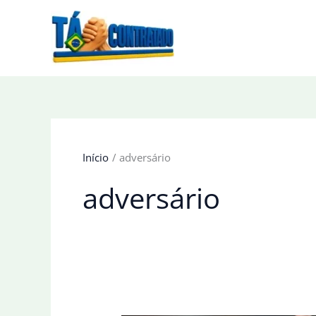
Ir
para
o
conteúdo
Início
adversário
adversário