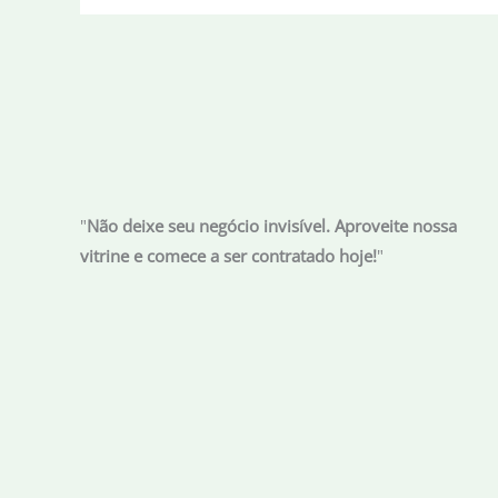
seleção
atuando
bem
independente
do
adversário
"
Não deixe seu negócio invisível. Aproveite nossa
vitrine e comece a ser contratado hoje!
"