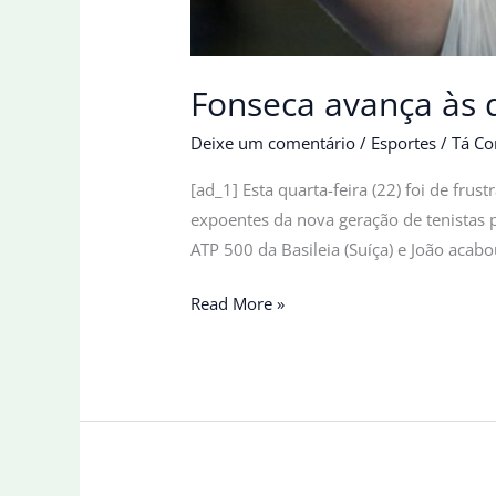
Fonseca avança às q
Deixe um comentário
/
Esportes
/
Tá Co
[ad_1] Esta quarta-feira (22) foi de fru
expoentes da nova geração de tenistas 
ATP 500 da Basileia (Suíça) e João acabo
Fonseca
Read More »
avança
às
quartas
na
Basileia
após