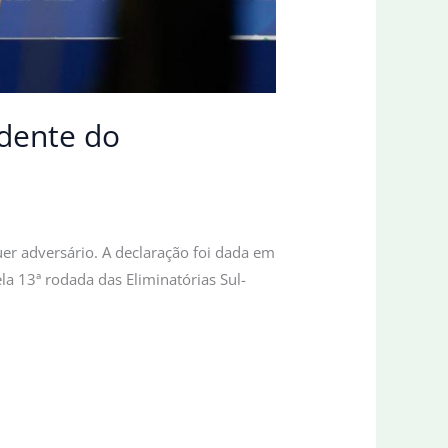
ndente do
uer adversário. A declaração foi dada em
ela 13ª rodada das Eliminatórias Sul-