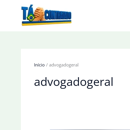
Ir
para
o
conteúdo
Início
advogadogeral
advogadogeral