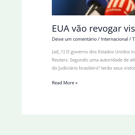
EUA vão revogar vi
Deixe um comentário
/
Internacional
/
T
[ad_1] O governo dos Estados Unidos irá
Reuters. Segundo uma autoridade de alt
do Judiciário brasileiro” terão seus vi
EUA
Read More »
vão
revogar
visto
do
advogado-
geral