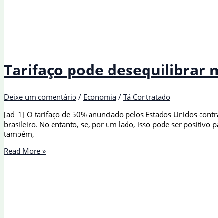
Tarifaço pode desequilibrar m
Deixe um comentário
/
Economia
/
Tá Contratado
[ad_1] O tarifaço de 50% anunciado pelos Estados Unidos cont
brasileiro. No entanto, se, por um lado, isso pode ser positiv
também,
Tarifaço
Read More »
pode
desequilibrar
mercado
interno
no
Brasil,