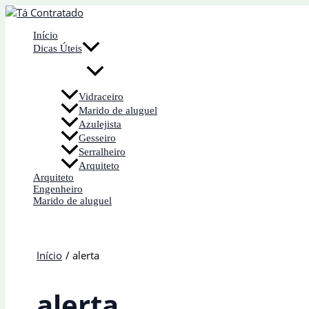
Ir
para
Início
o
Dicas Úteis
conteúdo
Vidraceiro
Marido de aluguel
Azulejista
Gesseiro
Serralheiro
Arquiteto
Arquiteto
Engenheiro
Marido de aluguel
Início
alerta
alerta