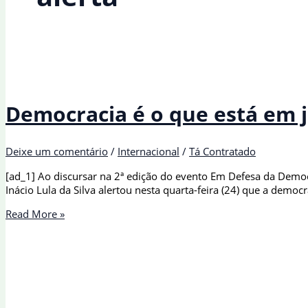
Democracia é o que está em 
Deixe um comentário
/
Internacional
/
Tá Contratado
[ad_1] Ao discursar na 2ª edição do evento Em Defesa da Democ
Inácio Lula da Silva alertou nesta quarta-feira (24) que a dem
Democracia
Read More »
é
o
que
está
em
jogo