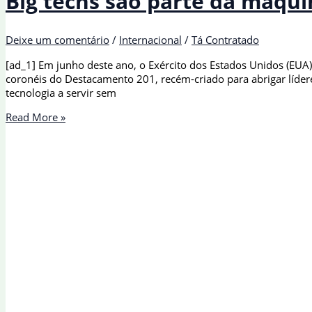
Big techs são parte da máqui
Deixe um comentário
/
Internacional
/
Tá Contratado
[ad_1] Em junho deste ano, o Exército dos Estados Unidos (EUA
coronéis do Destacamento 201, recém-criado para abrigar líder
tecnologia a servir sem
Big
Read More »
techs
são
parte
da
máquina
de
guerra
dos
EUA,
alerta
pesquisador