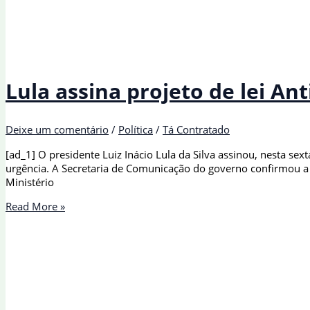
Lula assina projeto de lei An
Deixe um comentário
/
Política
/
Tá Contratado
[ad_1] O presidente Luiz Inácio Lula da Silva assinou, nesta se
urgência. A Secretaria de Comunicação do governo confirmou a 
Ministério
Lula
Read More »
assina
projeto
de
lei
Antifacção
e
envia