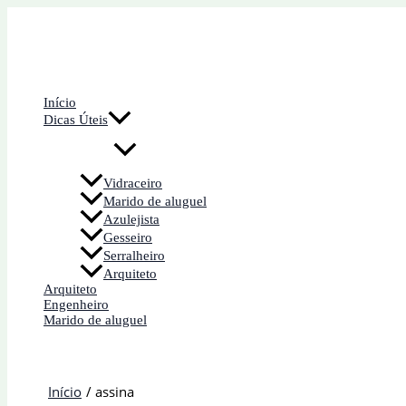
Ir
para
o
conteúdo
Início
Dicas Úteis
Vidraceiro
Marido de aluguel
Azulejista
Gesseiro
Serralheiro
Arquiteto
Arquiteto
Engenheiro
Marido de aluguel
Início
assina