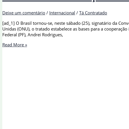
Deixe um comentário
/
Internacional
/
Tá Contratado
[ad_1] O Brasil tornou-se, neste sábado (25), signatário da C
Unidas (ONU), o tratado estabelece as bases para a cooperação in
Federal (PF), Andrei Rodrigues,
Brasil
Read More »
assina
Convenção
da
ONU
contra
crimes
cibernéticos