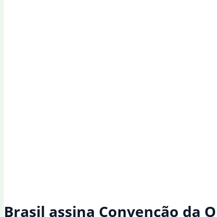
ao
Congresso
Brasil assina Convenção da O