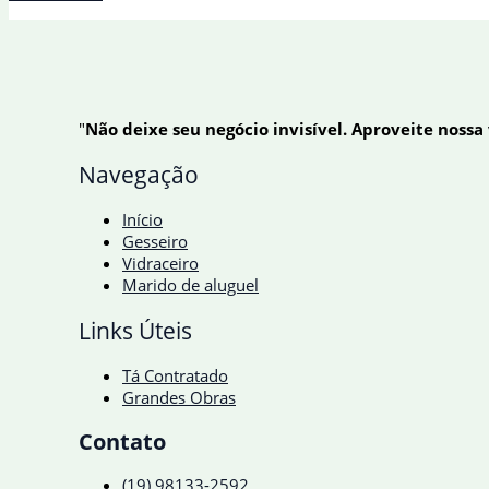
Júnior
quer
a
seleção
atuando
bem
"
Não deixe seu negócio invisível. Aproveite nossa
independente
do
Navegação
adversário
Início
Gesseiro
Vidraceiro
Marido de aluguel
Links Úteis
Tá Contratado
Grandes Obras
Contato
(19) 98133-2592