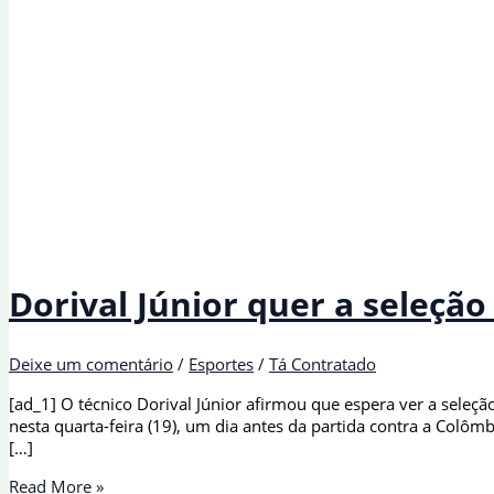
Dorival Júnior quer a seleç
Deixe um comentário
/
Esportes
/
Tá Contratado
[ad_1] O técnico Dorival Júnior afirmou que espera ver a seleçã
nesta quarta-feira (19), um dia antes da partida contra a Colô
[…]
Dorival
Read More »