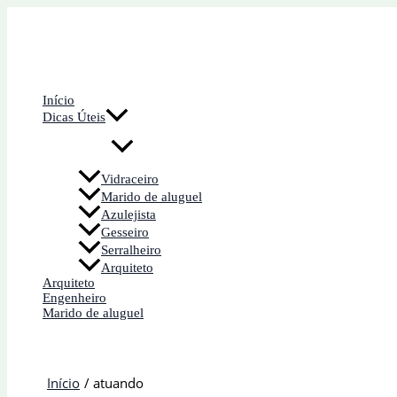
Ir
para
o
conteúdo
Início
Dicas Úteis
Vidraceiro
Marido de aluguel
Azulejista
Gesseiro
Serralheiro
Arquiteto
Arquiteto
Engenheiro
Marido de aluguel
Início
atuando