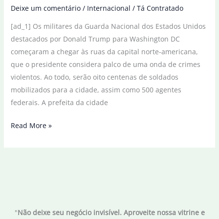
Deixe um comentário
/
Internacional
/
Tá Contratado
[ad_1] Os militares da Guarda Nacional dos Estados Unidos
destacados por Donald Trump para Washington DC
começaram a chegar às ruas da capital norte-americana,
que o presidente considera palco de uma onda de crimes
violentos. Ao todo, serão oito centenas de soldados
mobilizados para a cidade, assim como 500 agentes
federais. A prefeita da cidade
Guarda
Read More »
Nacional
chega
a
Washington
DC;
prefeita
"
Não deixe seu negócio invisível. Aproveite nossa vitrine e
denuncia