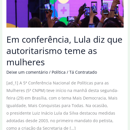
Em conferência, Lula diz que
autoritarismo teme as
mulheres
Deixe um comentário
/
Política
/
Tá Contratado
[ad_1] A 5ª Conferência Nacional de Políticas para as
Mulheres (5ª CNPM) teve início na manhã desta segunda-
feira (29) em Brasília, com o tema Mais Democracia, Mais
Igualdade, Mais Conquistas para Todas. Na ocasião,
o presidente Luiz Inácio Lula da Silva destacou medidas
adotadas desde 2003, no primeiro mandato do petista,
como a criação da Secretaria de […]