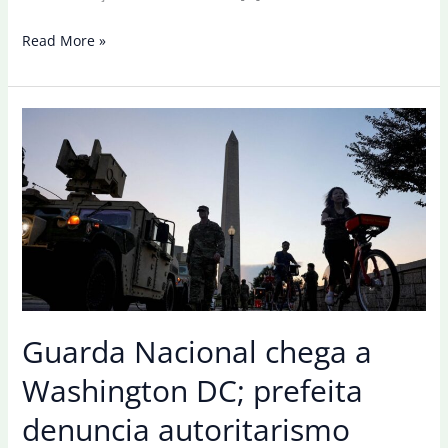
Em
Read More »
conferência,
Lula
diz
que
autoritarismo
teme
as
mulheres
Guarda Nacional chega a
Washington DC; prefeita
denuncia autoritarismo