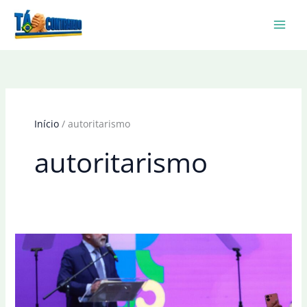
Ir
para
o
conteúdo
Início
autoritarismo
autoritarismo