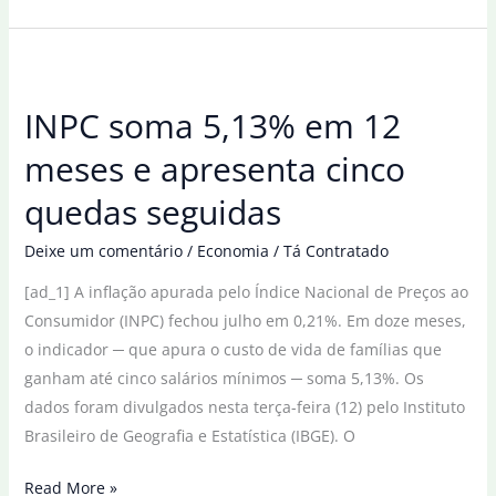
fecha
Copa
do
Mundo
INPC soma 5,13% em 12
de
bocha
meses e apresenta cinco
paralímpica
quedas seguidas
com
cinco
Deixe um comentário
/
Economia
/
Tá Contratado
medalhas
[ad_1] A inflação apurada pelo Índice Nacional de Preços ao
Consumidor (INPC) fechou julho em 0,21%. Em doze meses,
o indicador ─ que apura o custo de vida de famílias que
ganham até cinco salários mínimos ─ soma 5,13%. Os
dados foram divulgados nesta terça-feira (12) pelo Instituto
Brasileiro de Geografia e Estatística (IBGE). O
INPC
Read More »