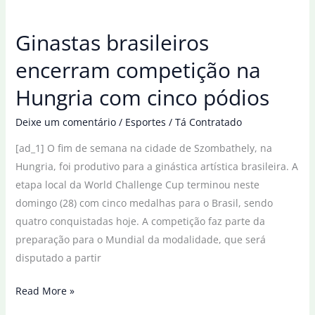
duplas
nas
Ginastas brasileiros
oitavas
do
encerram competição na
Mundial
Hungria com cinco pódios
de
vôlei
Deixe um comentário
/
Esportes
/
Tá Contratado
de
[ad_1] O fim de semana na cidade de Szombathely, na
praia
Hungria, foi produtivo para a ginástica artística brasileira. A
etapa local da World Challenge Cup terminou neste
domingo (28) com cinco medalhas para o Brasil, sendo
quatro conquistadas hoje. A competição faz parte da
preparação para o Mundial da modalidade, que será
disputado a partir
Ginastas
Read More »
brasileiros