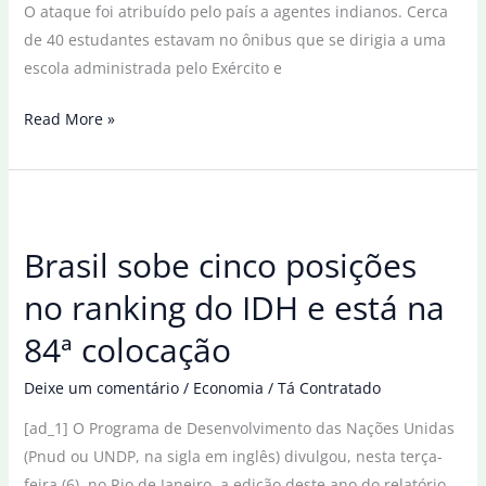
O ataque foi atribuído pelo país a agentes indianos. Cerca
de 40 estudantes estavam no ônibus que se dirigia a uma
escola administrada pelo Exército e
Ataque
Read More »
suicida
contra
ônibus
escolar
Brasil sobe cinco posições
deixa
cinco
no ranking do IDH e está na
mortos
84ª colocação
no
Paquistão
Deixe um comentário
/
Economia
/
Tá Contratado
[ad_1] O Programa de Desenvolvimento das Nações Unidas
(Pnud ou UNDP, na sigla em inglês) divulgou, nesta terça-
feira (6), no Rio de Janeiro, a edição deste ano do relatório