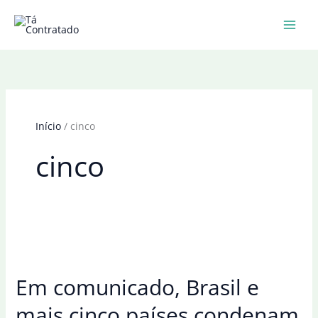
Ir
para
o
conteúdo
Início
cinco
cinco
Em comunicado, Brasil e
mais cinco países condenam