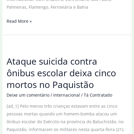
Palmeiras, Flamengo, Ferroviária e Bahia
Cinco
Read More »
equipes
lutam
por
última
Ataque suicida contra
vaga
nas
ônibus escolar deixa cinco
quartas
mortos no Paquistão
do
Brasileiro
Deixe um comentário
/
Internacional
/
Tá Contratado
Feminino
[ad_1] Pelo menos três crianças estavam entre as cinco
pessoas mortas quando um homem-bomba atacou um
ônibus escolar do Exército na província do Baluchistão, no
Paquistão, informaram os militares nesta quarta-feira (21).