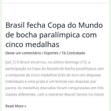
encerram
competição
na
Brasil fecha Copa do Mundo
Hungria
com
de bocha paralímpica com
cinco
cinco medalhas
pódios
Deixe um comentário
/
Esportes
/
Tá Contratado
[ad_1] O Brasil encerrou, no último domingo (17), a
participação na Copa do Mundo de bocha paralímpica com
a conquista de cinco medalhas (três de ouro em disputas
individuais e uma prata e um bronze nas disputas por
pares). As medalhas douradas foram conquistadas em três
classes diferentes, com o cearense Maciel Santos na classe
Brasil
Read More »