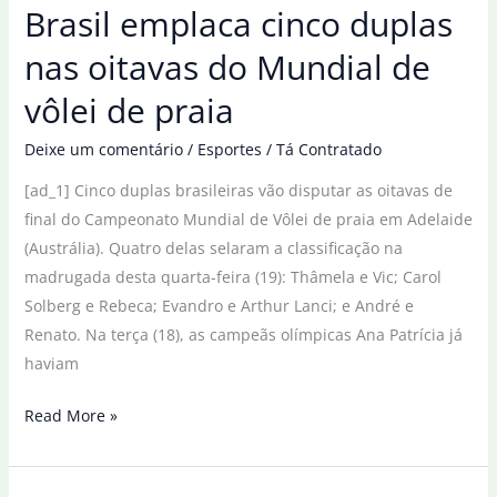
Brasil emplaca cinco duplas
cinco
países
nas oitavas do Mundial de
condenam
vôlei de praia
ataque
à
Deixe um comentário
/
Esportes
/
Tá Contratado
Venezuela
[ad_1] Cinco duplas brasileiras vão disputar as oitavas de
final do Campeonato Mundial de Vôlei de praia em Adelaide
(Austrália). Quatro delas selaram a classificação na
madrugada desta quarta-feira (19): Thâmela e Vic; Carol
Solberg e Rebeca; Evandro e Arthur Lanci; e André e
Renato. Na terça (18), as campeãs olímpicas Ana Patrícia já
haviam
Brasil
Read More »
emplaca
cinco