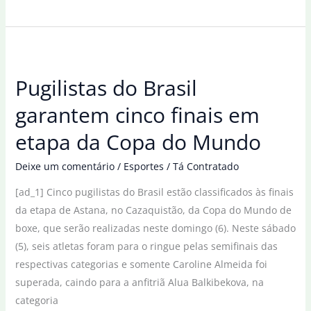
soma
5,13%
em
12
Pugilistas do Brasil
meses
e
garantem cinco finais em
apresenta
etapa da Copa do Mundo
cinco
quedas
Deixe um comentário
/
Esportes
/
Tá Contratado
seguidas
[ad_1] Cinco pugilistas do Brasil estão classificados às finais
da etapa de Astana, no Cazaquistão, da Copa do Mundo de
boxe, que serão realizadas neste domingo (6). Neste sábado
(5), seis atletas foram para o ringue pelas semifinais das
respectivas categorias e somente Caroline Almeida foi
superada, caindo para a anfitriã Alua Balkibekova, na
categoria