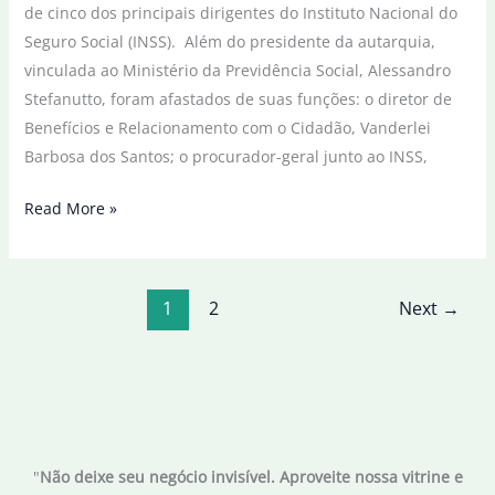
de cinco dos principais dirigentes do Instituto Nacional do
colocação
Seguro Social (INSS). Além do presidente da autarquia,
vinculada ao Ministério da Previdência Social, Alessandro
Stefanutto, foram afastados de suas funções: o diretor de
Benefícios e Relacionamento com o Cidadão, Vanderlei
Barbosa dos Santos; o procurador-geral junto ao INSS,
Cinco
Read More »
dirigentes
do
INSS
1
2
Next
→
são
afastados
por
suspeita
de
irregularidades
"
Não deixe seu negócio invisível. Aproveite nossa vitrine e