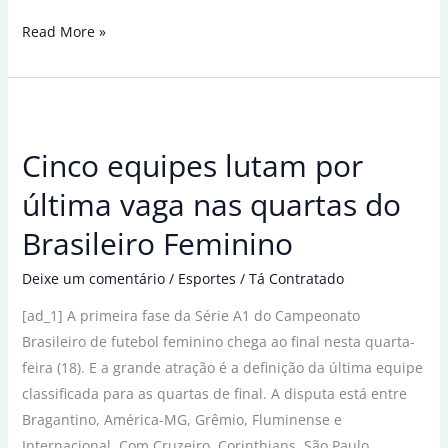
Pugilistas
Read More »
do
Brasil
garantem
cinco
Cinco equipes lutam por
finais
em
última vaga nas quartas do
etapa
Brasileiro Feminino
da
Copa
Deixe um comentário
/
Esportes
/
Tá Contratado
do
[ad_1] A primeira fase da Série A1 do Campeonato
Mundo
Brasileiro de futebol feminino chega ao final nesta quarta-
feira (18). E a grande atração é a definição da última equipe
classificada para as quartas de final. A disputa está entre
Bragantino, América-MG, Grêmio, Fluminense e
Internacional. Com Cruzeiro, Corinthians, São Paulo,