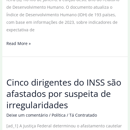
de Desenvolvimento Humano. O documento atualiza o
Índice de Desenvolvimento Humano (IDH) de 193 países,
com base em informações de 2023, sobre indicadores de
expectativa de
Brasil
Read More »
sobe
cinco
posições
no
Cinco dirigentes do INSS são
ranking
do
afastados por suspeita de
IDH
irregularidades
e
está
Deixe um comentário
/
Política
/
Tá Contratado
na
[ad_1] A Justiça Federal determinou o afastamento cautelar
84ª