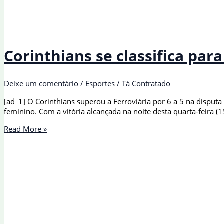
Corinthians se classifica pa
Deixe um comentário
/
Esportes
/
Tá Contratado
[ad_1] O Corinthians superou a Ferroviária por 6 a 5 na disputa
feminino. Com a vitória alcançada na noite desta quarta-feira (
Corinthians
Read More »
se
classifica
para
decisão
da
Copa
Libertadores
Feminina