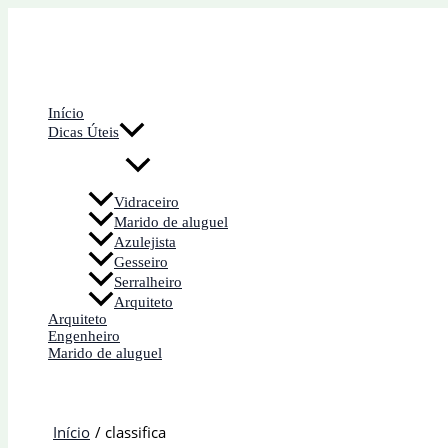
Ir
para
o
conteúdo
Início
Dicas Úteis
Vidraceiro
Marido de aluguel
Azulejista
Gesseiro
Serralheiro
Arquiteto
Arquiteto
Engenheiro
Marido de aluguel
Início
classifica