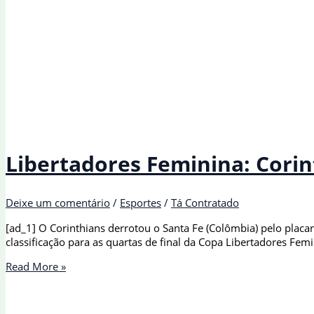
Libertadores Feminina: Corint
Deixe um comentário
/
Esportes
/
Tá Contratado
[ad_1] O Corinthians derrotou o Santa Fe (Colômbia) pelo placar 
classificação para as quartas de final da Copa Libertadores Fe
Libertadores
Read More »
Feminina:
Corinthians
vence