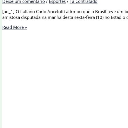
Deixe um comentário
/
Esportes
/
Tá Contratado
[ad_1] O italiano Carlo Ancelotti afirmou que o Brasil teve um 
amistosa disputada na manhã desta sexta-feira (10) no Estádio
Ancelotti
Read More »
classifica
goleada
como
bom
início
de
trajetória
para
Copa