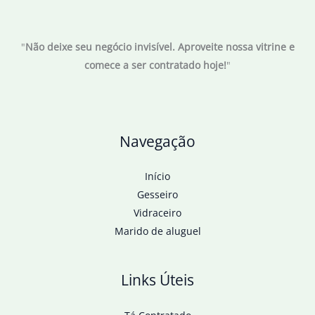
França
na
"
Não deixe seu negócio invisível. Aproveite nossa vitrine e
Copa
comece a ser contratado hoje!
"
Davis
neste
sábado
Navegação
Início
Gesseiro
Vidraceiro
Marido de aluguel
Links Úteis