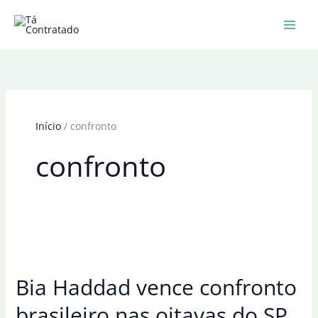
Ir
para
o
conteúdo
Início
confronto
confronto
Bia Haddad vence confronto
brasileiro nas oitavas do SP