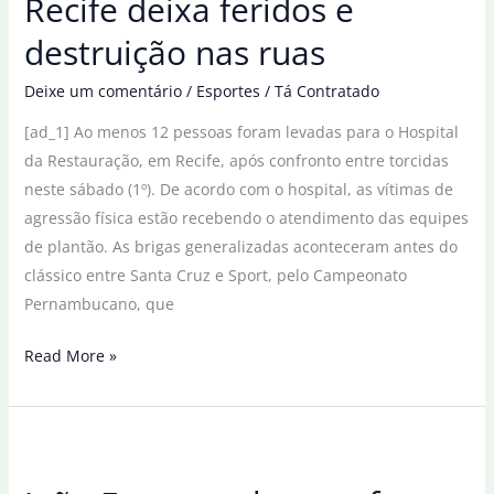
Recife deixa feridos e
do
destruição nas ruas
SP
Open
Deixe um comentário
/
Esportes
/
Tá Contratado
[ad_1] Ao menos 12 pessoas foram levadas para o Hospital
da Restauração, em Recife, após confronto entre torcidas
neste sábado (1º). De acordo com o hospital, as vítimas de
agressão física estão recebendo o atendimento das equipes
de plantão. As brigas generalizadas aconteceram antes do
clássico entre Santa Cruz e Sport, pelo Campeonato
Pernambucano, que
Confronto
Read More »
entre
torcidas
em
Recife