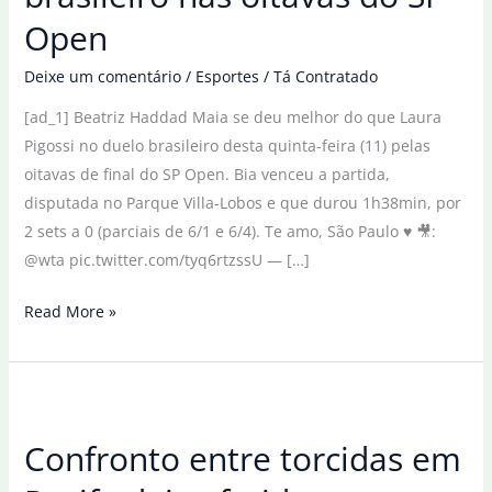
Open
Deixe um comentário
/
Esportes
/
Tá Contratado
[ad_1] Beatriz Haddad Maia se deu melhor do que Laura
Pigossi no duelo brasileiro desta quinta-feira (11) pelas
oitavas de final do SP Open. Bia venceu a partida,
disputada no Parque Villa-Lobos e que durou 1h38min, por
2 sets a 0 (parciais de 6/1 e 6/4). Te amo, São Paulo ♥️ 🎥:
@wta pic.twitter.com/tyq6rtzssU — […]
Bia
Read More »
Haddad
vence
confronto
brasileiro
Confronto entre torcidas em
nas
oitavas