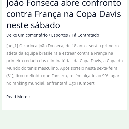
João Fonseca abre confronto
deixa
feridos
contra França na Copa Davis
e
neste sábado
destruição
nas
Deixe um comentário
/
Esportes
/
Tá Contratado
ruas
[ad_1] O carioca João Fonseca, de 18 anos, será o primeiro
atleta da equipe brasileira a estrear contra a França na
primeira rodada das eliminatórias da Copa Davis, a Copa do
Mundo do tênis masculino. Após sorteio nesta sexta-feira
(31), ficou definido que Fonseca, recém alçado ao 99º lugar
no ranking mundial, enfrentará Ugo Humbert
João
Read More »
Fonseca
abre
confronto
contra