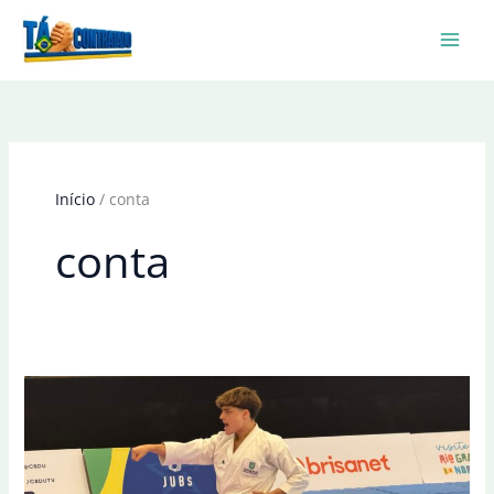
Ir
para
o
conteúdo
Início
conta
conta