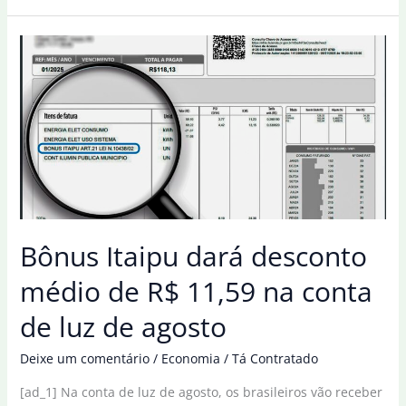
lei
que
permite
devolução
de
valores
pagos
na
conta
de
Bônus Itaipu dará desconto
luz
médio de R$ 11,59 na conta
de luz de agosto
Deixe um comentário
/
Economia
/
Tá Contratado
[ad_1] Na conta de luz de agosto, os brasileiros vão receber