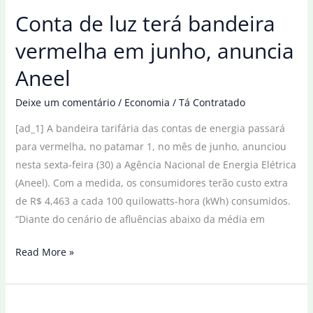
alta
Conta de luz terá bandeira
na
conta
vermelha em junho, anuncia
de
Aneel
luz
após
Deixe um comentário
/
Economia
/
Tá Contratado
derrubada
[ad_1] A bandeira tarifária das contas de energia passará
de
para vermelha, no patamar 1, no mês de junho, anunciou
vetos
nesta sexta-feira (30) a Agência Nacional de Energia Elétrica
(Aneel). Com a medida, os consumidores terão custo extra
de R$ 4,463 a cada 100 quilowatts-hora (kWh) consumidos.
“Diante do cenário de afluências abaixo da média em
Conta
Read More »
de
luz
terá