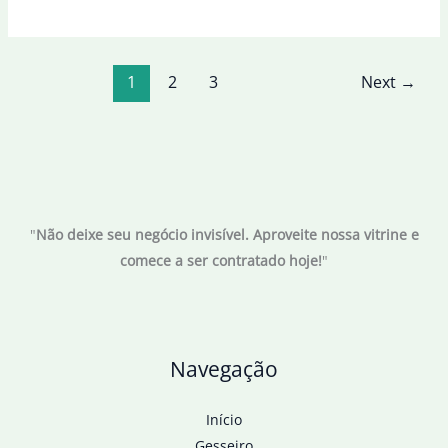
mantém
regra
que
1
2
3
Next
→
impede
registro
de
candidato
que
não
"
Não deixe seu negócio invisível. Aproveite nossa vitrine e
presta
comece a ser contratado hoje!
"
conta
Navegação
Início
Gesseiro