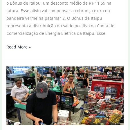
o Bônus de Itaipu, um desconto médio de R$ 11,59 na
fatura. Esse alívio vai compensar a cobrança extra da
bandeira vermelha patamar 2. O Bônus de Itaipu
representa a distribuição do saldo positivo na Conta de
Comercialização de Energia Elétrica da Itaipu. Esse
Bônus
Read More »
Itaipu
dará
desconto
médio
de
R$
11,59
na
conta
de
luz