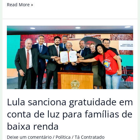
Jovem
Read More »
conta
com
torcida
da
família
e
garante
prata
nos
Jubs
Lula sanciona gratuidade em
conta de luz para famílias de
baixa renda
Deixe um comentário
/
Política
/
Tá Contratado