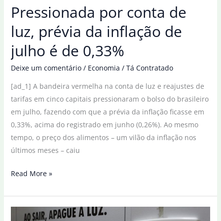
Pressionada por conta de
de
agosto
luz, prévia da inflação de
julho é de 0,33%
Deixe um comentário
/
Economia
/
Tá Contratado
[ad_1] A bandeira vermelha na conta de luz e reajustes de
tarifas em cinco capitais pressionaram o bolso do brasileiro
em julho, fazendo com que a prévia da inflação ficasse em
0,33%, acima do registrado em junho (0,26%). Ao mesmo
tempo, o preço dos alimentos – um vilão da inflação nos
últimos meses – caiu
Pressionada
Read More »
por
conta
de