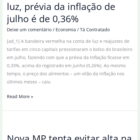
luz, prévia da inflação de
julho é de 0,36%
Deixe um comentário
/
Economia
/
Tá Contratado
[ad_1] A bandeira vermelha na conta de luz e reajustes de
tarifas em cinco capitais pressionaram o bolso do brasileiro
em julho, fazendo com que a prévia da inflação ficasse em
0,33%, acima do registrado em junho (0,26%). Ao mesmo
tempo, o preço dos alimentos – um vilão da inflação nos
últimos meses – caiu
Pressionada
Read More »
por
conta
de
luz,
Nova MP tenta evitar alta na
prévia