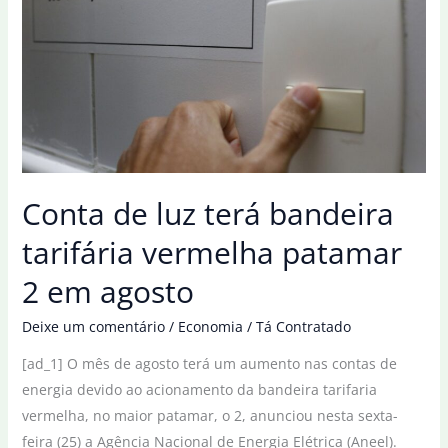
luz,
prévia
da
inflação
de
julho
é
de
Conta de luz terá bandeira
0,33%
tarifária vermelha patamar
2 em agosto
Deixe um comentário
/
Economia
/
Tá Contratado
[ad_1] O mês de agosto terá um aumento nas contas de
energia devido ao acionamento da bandeira tarifaria
vermelha, no maior patamar, o 2, anunciou nesta sexta-
feira (25) a Agência Nacional de Energia Elétrica (Aneel).