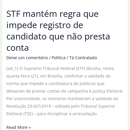
bandeira
STF mantém regra que
vermelha
em
impede registro de
junho,
candidato que não presta
anuncia
Aneel
conta
Deixe um comentário
/
Política
/
Tá Contratado
[ad_1] O Supremo Tribunal Federal (STF) decidiu, nesta
quarta-feira (21), em Brasília, confirmar a validade da
norma que impede a candidatura de políticos que
deixaram de prestar contas de campanha à Justiça Eleitoral.
Por unanimidade, os ministros mantiveram a validade da
Resolução 23.607/2019 – editada pelo Tribunal Superior
Eleitoral (TSE) – para disciplinar a arrecadação
STF
Read More »