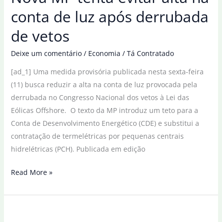
da
conta de luz após derrubada
inflação
de vetos
de
julho
Deixe um comentário
/
Economia
/
Tá Contratado
é
[ad_1] Uma medida provisória publicada nesta sexta-feira
de
(11) busca reduzir a alta na conta de luz provocada pela
0,36%
derrubada no Congresso Nacional dos vetos à Lei das
Eólicas Offshore. O texto da MP introduz um teto para a
Conta de Desenvolvimento Energético (CDE) e substitui a
contratação de termelétricas por pequenas centrais
hidrelétricas (PCH). Publicada em edição
Nova
Read More »
MP
tenta
evitar