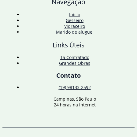
Navegação
começo
da
pandemia
Início
de
Gesseiro
covid
Vidraceiro
Marido de aluguel
Links Úteis
Tá Contratado
Grandes Obras
Contato
(19) 98133-2592
Campinas, São Paulo
24 horas na internet