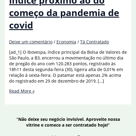
índice próximo ao do
começo da pandemia de
covid
Deixe um comentário
/
Economia
/
Tá Contratado
[ad_1] O Ibovespa, índice principal da Bolsa de Valores de
São Paulo, a B3, encerrou a movimentação no último dia
de pregão do ano com 120.283 pontos, registrado às
18h11 desta segunda-feira (30), ligeira alta de 0,01% em
relação à sexta-feira. O patamar está apenas 2% acima
do registrado em 29 de dezembro de 2019, […]
Bolsa
Read More »
fecha
ano
com
índice
"
Não deixe seu negócio invisível. Aproveite nossa
próximo
vitrine e comece a ser contratado hoje!
"
ao
do