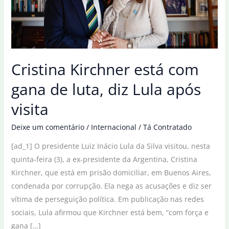
Cristina Kirchner está com
gana de luta, diz Lula após
visita
Deixe um comentário
/
Internacional
/
Tá Contratado
[ad_1] O presidente Luiz Inácio Lula da Silva visitou, nesta
quinta-feira (3), a ex-presidente da Argentina, Cristina
Kirchner, que está em prisão domiciliar, em Buenos Aires,
condenada por corrupção. Ela nega as acusações e diz ser
vítima de perseguição política. Em publicação nas redes
sociais, Lula afirmou que Kirchner está bem, “com força e
gana […]