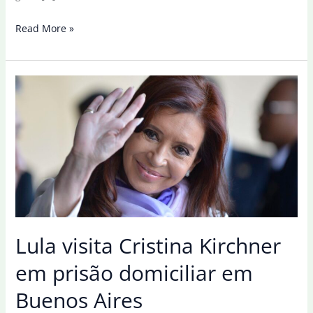
Cristina
Read More »
Kirchner
está
com
gana
de
luta,
diz
Lula
após
visita
Lula visita Cristina Kirchner
em prisão domiciliar em
Buenos Aires