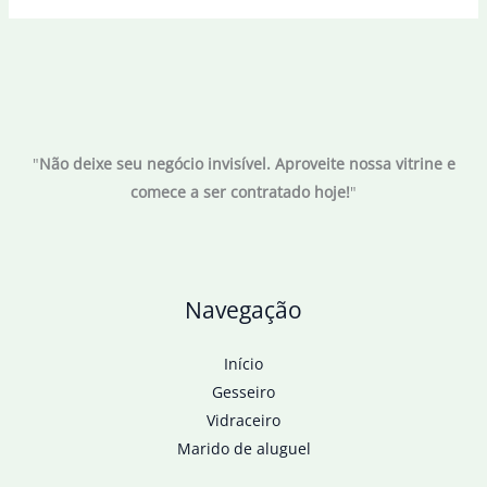
lidera
vitória
brasileira
pela
Liga
"
Não deixe seu negócio invisível. Aproveite nossa vitrine e
das
comece a ser contratado hoje!
"
Nações
de
vôlei
Navegação
Início
Gesseiro
Vidraceiro
Marido de aluguel