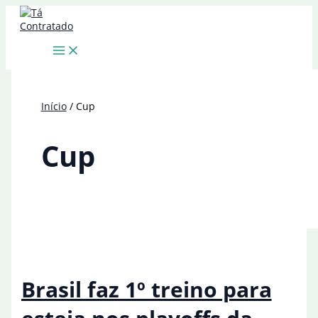
Ir
para
o
conteúdo
Início
Cup
Cup
Brasil faz 1º treino para