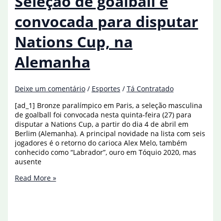
Seleção de goalball é
Billie
Jean
convocada para disputar
King
Cup
Nations Cup, na
Alemanha
Deixe um comentário
/
Esportes
/
Tá Contratado
[ad_1] Bronze paralímpico em Paris, a seleção masculina
de goalball foi convocada nesta quinta-feira (27) para
disputar a Nations Cup, a partir do dia 4 de abril em
Berlim (Alemanha). A principal novidade na lista com seis
jogadores é o retorno do carioca Alex Melo, também
conhecido como “Labrador”, ouro em Tóquio 2020, mas
ausente
Seleção
Read More »
de
goalball
é
convocada