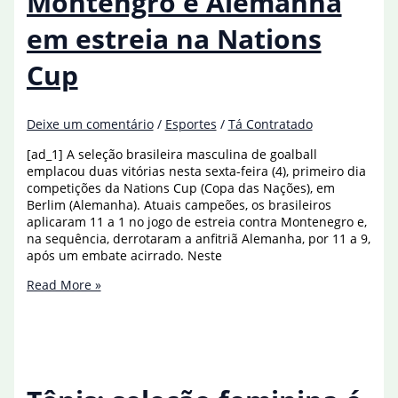
Montengro e Alemanha
nos
Qualifiers
em estreia na Nations
Cup
Deixe um comentário
/
Esportes
/
Tá Contratado
[ad_1] A seleção brasileira masculina de goalball
emplacou duas vitórias nesta sexta-feira (4), primeiro dia
competições da Nations Cup (Copa das Nações), em
Berlim (Alemanha). Atuais campeões, os brasileiros
aplicaram 11 a 1 no jogo de estreia contra Montenegro e,
na sequência, derrotaram a anfitriã Alemanha, por 11 a 9,
após um embate acirrado. Neste
Goalball:
Read More »
seleção
bate
Montengro
e
Alemanha
em