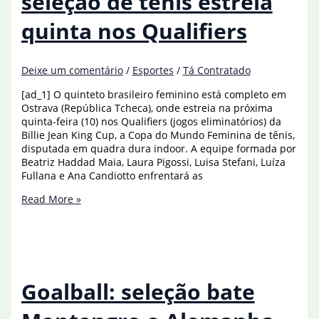
seleção de tênis estreia
Billie
Jean
quinta nos Qualifiers
King
Cup
Deixe um comentário
/
Esportes
/
Tá Contratado
[ad_1] O quinteto brasileiro feminino está completo em
Ostrava (República Tcheca), onde estreia na próxima
quinta-feira (10) nos Qualifiers (jogos eliminatórios) da
Billie Jean King Cup, a Copa do Mundo Feminina de tênis,
disputada em quadra dura indoor. A equipe formada por
Beatriz Haddad Maia, Laura Pigossi, Luisa Stefani, Luíza
Fullana e Ana Candiotto enfrentará as
Billie
Read More »
Jean
King
Cup:
seleção
de
tênis
Goalball: seleção bate
estreia
quinta