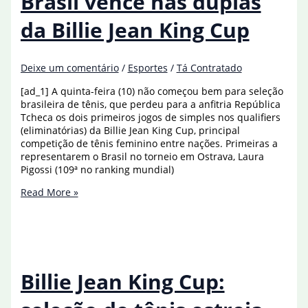
Brasil vence nas duplas
da
Billie
da Billie Jean King Cup
Jean
King
Cup
Deixe um comentário
/
Esportes
/
Tá Contratado
[ad_1] A quinta-feira (10) não começou bem para seleção
brasileira de tênis, que perdeu para a anfitria República
Tcheca os dois primeiros jogos de simples nos qualifiers
(eliminatórias) da Billie Jean King Cup, principal
competição de tênis feminino entre nações. Primeiras a
representarem o Brasil no torneio em Ostrava, Laura
Pigossi (109ª no ranking mundial)
Após
Read More »
revés
na
simples,
Brasil
vence
nas
Billie Jean King Cup:
duplas
da