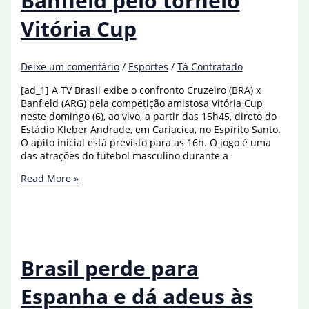
Banfield pelo torneio
Cup
Vitória Cup
Deixe um comentário
/
Esportes
/
Tá Contratado
[ad_1] A TV Brasil exibe o confronto Cruzeiro (BRA) x
Banfield (ARG) pela competição amistosa Vitória Cup
neste domingo (6), ao vivo, a partir das 15h45, direto do
Estádio Kleber Andrade, em Cariacica, no Espírito Santo.
O apito inicial está previsto para as 16h. O jogo é uma
das atrações do futebol masculino durante a
TV
Read More »
Brasil
exibe
Cruzeiro
x
Banfield
pelo
Brasil perde para
torneio
Vitória
Espanha e dá adeus às
Cup