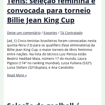
Tênis: seleção feminina é
estreia
na
convocada para torneio
Nations
Cup
Billie Jean King Cup
Deixe um comentário
/
Esportes
/
Tá Contratado
[ad_1] Cinco tenistas brasileiras foram convocadas nesta
quinta-feira (13) para os qualifiers (fase eliminatória) da
Billie Jean King Cup, o maior torneio de tênis feminino
entre nações. Na lista do técnico Luiz Peniza estão
Beatriz Haddad Maia, número 17 do mundo, Laura
Pigossi (174ª no ranking mundial), Luiza Fullana (532ª),
Luisa Stefani (32ª/duplas), e Ana Candiotto
Tênis:
Read More »
seleção
feminina
é
convocada
para
torneio