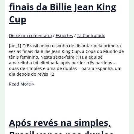
finais da Billie Jean King
Cup
Deixe um comentário
/
Esportes
/
Tá Contratado
[ad_1] O Brasil adiou o sonho de disputar pela primeira
vez as finais da Billie Jean King Cup, a Copa do Mundo de
tênis feminino. Nesta sexta-feira (11), a equipe
amarelinha foi eliminada após perder três partidas –
duas de simples e uma de duplas – para a Espanha, um
dia depois do revés (2
Brasil
Read More »
perde
para
Espanha
e
dá
adeus
Após revés na simples,
às
finais