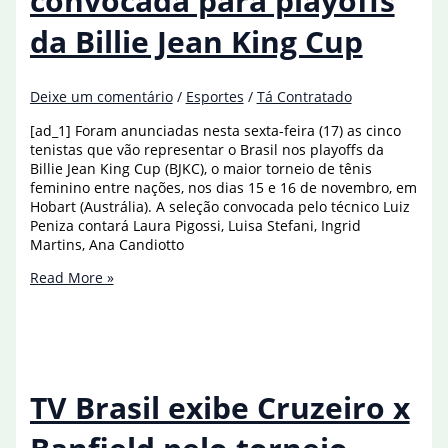
convocada para playoffs
Jean
da Billie Jean King Cup
King
Cup
Deixe um comentário
/
Esportes
/
Tá Contratado
[ad_1] Foram anunciadas nesta sexta-feira (17) as cinco
tenistas que vão representar o Brasil nos playoffs da
Billie Jean King Cup (BJKC), o maior torneio de tênis
feminino entre nações, nos dias 15 e 16 de novembro, em
Hobart (Austrália). A seleção convocada pelo técnico Luiz
Peniza contará Laura Pigossi, Luisa Stefani, Ingrid
Martins, Ana Candiotto
Tênis:
Read More »
seleção
é
convocada
para
playoffs
da
TV Brasil exibe Cruzeiro x
Billie
Jean
King