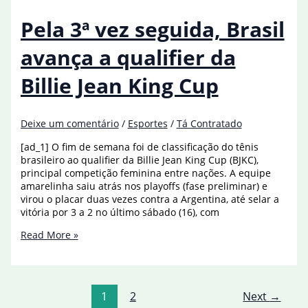
para
disputar
Pela 3ª vez seguida, Brasil
Nations
Cup,
avança a qualifier da
na
Alemanha
Billie Jean King Cup
Deixe um comentário
/
Esportes
/
Tá Contratado
[ad_1] O fim de semana foi de classificação do tênis
brasileiro ao qualifier da Billie Jean King Cup (BJKC),
principal competição feminina entre nações. A equipe
amarelinha saiu atrás nos playoffs (fase preliminar) e
virou o placar duas vezes contra a Argentina, até selar a
vitória por 3 a 2 no último sábado (16), com
Pela
Read More »
3ª
vez
seguida,
Brasil
1
2
Next
→
avança