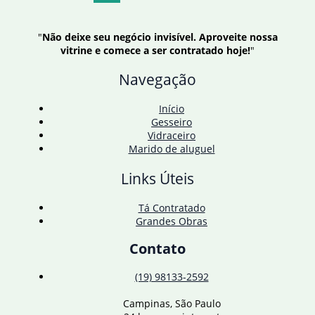
a
qualifier
da
"
Não deixe seu negócio invisível. Aproveite nossa
Billie
vitrine e comece a ser contratado hoje!
"
Jean
King
Navegação
Cup
Início
Gesseiro
Vidraceiro
Marido de aluguel
Links Úteis
Tá Contratado
Grandes Obras
Contato
(19) 98133-2592
Campinas, São Paulo