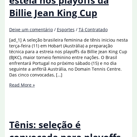
esteia nos playoffs da
Billie Jean King Cup
Deixe um comentário
/
Esportes
/
Tá Contratado
[ad_1] A seleção brasileira feminina de tênis iniciou nesta
terça-feira (11) em Hobart (Austrália) a preparação
técnica para a estreia nos playoffs da Billie Jean King Cup
(BJKC), maior torneio feminino entre nações. O Brasil
enfrentará Portugal no próximo sábado (15) e no dia
seguinte a anfitriã Austrália, no Domain Tennis Centre.
Das cinco convocadas, […]
Brasil
Read More »
faz
1º
treino
para
esteia
nos
Tênis: seleção é
playoffs
da
Billie