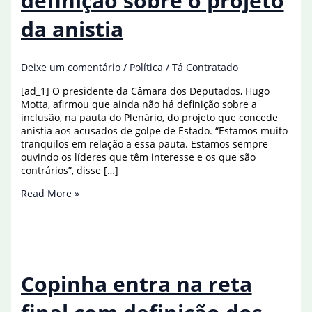
definição sobre o projeto
da anistia
Deixe um comentário
/
Política
/
Tá Contratado
[ad_1] O presidente da Câmara dos Deputados, Hugo
Motta, afirmou que ainda não há definição sobre a
inclusão, na pauta do Plenário, do projeto que concede
anistia aos acusados de golpe de Estado. “Estamos muito
tranquilos em relação a essa pauta. Estamos sempre
ouvindo os líderes que têm interesse e os que são
contrários”, disse […]
Motta
Read More »
afirma
que
não
há
definição
sobre
Copinha entra na reta
o
projeto
da