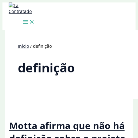
Ir
para
o
conteúdo
Início
definição
definição
Motta afirma que não há