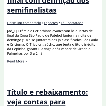
final com definição dos
anistia
semifinalistas
Deixe um comentário
/
Esportes
/
Tá Contratado
[ad_1] Grêmio e Corinthians avançaram às quartas de
final da Copa São Paulo de Futebol Júnior na noite de
domingo (19) e se juntaram aos já classificados São Paulo
e Criciúma. O Tricolor gaúcho, que tenta o título inédito
da Copinha, garantiu a vaga após vencer de virada o
Palmeiras por 3 a 2. Já
Copinha
Read More »
entra
na
reta
final
com
definição
Título e rebaixamento:
dos
semifinalistas
veja contas para