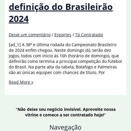
definição do Brasileirão
2024
Deixe um comentário
/
Esportes
/
Tá Contratado
[ad_1] A 38ª e última rodada do Campeonato Brasileiro
de 2024 enfim chegou. Neste domingo (6), serão dez
jogos, todos com início às 16h (horário de domingo), que
definirão como termina a principal competição do futebol
do Brasil. Na parte alta da tabela, Botafogo e Palmeiras
são as únicas equipes com chances de título. Por
Título
Read More »
e
rebaixamento:
veja
contas
"
Não deixe seu negócio invisível. Aproveite nossa
para
vitrine e comece a ser contratado hoje!
"
definição
do
Navegação
Brasileirão