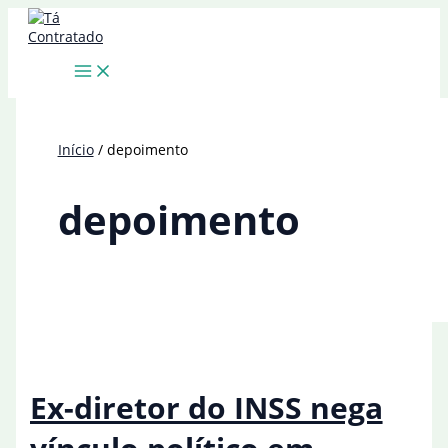
Ir
para
o
conteúdo
Início
depoimento
depoimento
Ex-diretor do INSS nega