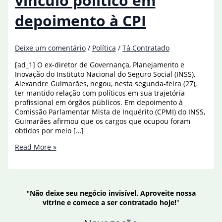
vínculo político em
depoimento à CPI
Deixe um comentário
/
Política
/
Tá Contratado
[ad_1] O ex-diretor de Governança, Planejamento e
Inovação do Instituto Nacional do Seguro Social (INSS),
Alexandre Guimarães, negou, nesta segunda-feira (27),
ter mantido relação com políticos em sua trajetória
profissional em órgãos públicos. Em depoimento à
Comissão Parlamentar Mista de Inquérito (CPMI) do INSS,
Guimarães afirmou que os cargos que ocupou foram
obtidos por meio […]
Ex-
Read More »
diretor
do
INSS
nega
"
Não deixe seu negócio invisível. Aproveite nossa
vínculo
vitrine e comece a ser contratado hoje!
"
político
em
depoimento