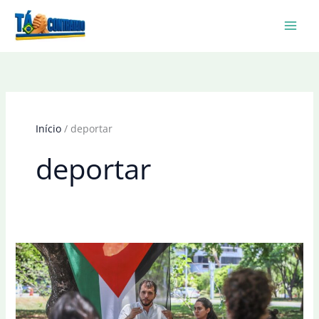
Ir
para
o
conteúdo
Início
deportar
deportar