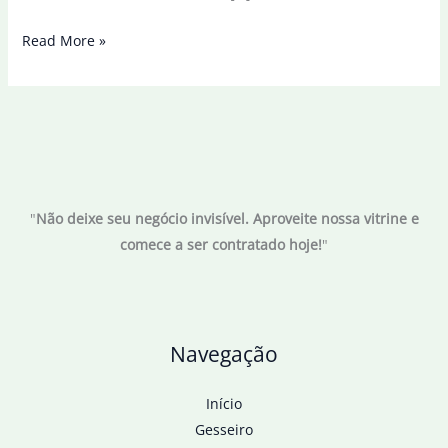
Israel
Read More »
decide
deportar
ativista
Thiago
Ávila
que
"
Não deixe seu negócio invisível. Aproveite nossa vitrine e
iniciou
comece a ser contratado hoje!
"
greve
de
fome
Navegação
Início
Gesseiro