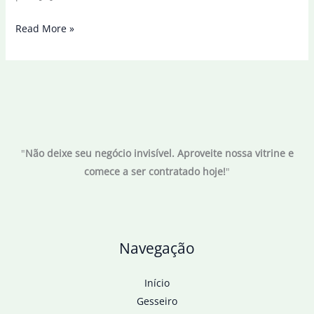
Lula
Read More »
descarta
desafiar
EUA,
mas
diz
que
"
Não deixe seu negócio invisível. Aproveite nossa vitrine e
Brasil
comece a ser contratado hoje!
"
não
é
republiqueta
Navegação
Início
Gesseiro