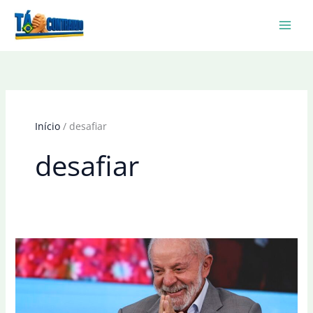
Ir
para
o
conteúdo
Início
desafiar
desafiar