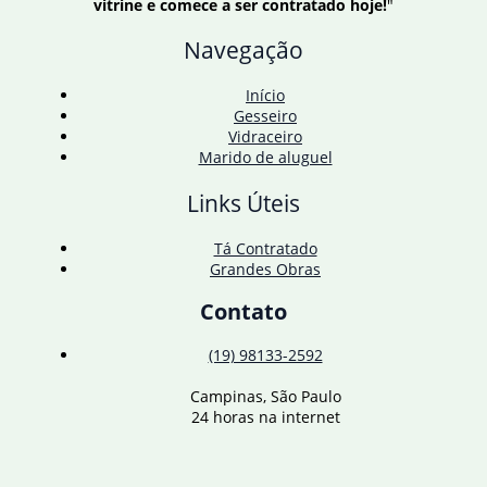
vitrine e comece a ser contratado hoje!
"
ancestralidade
em
Navegação
Camarões
Início
Gesseiro
Vidraceiro
Marido de aluguel
Links Úteis
Tá Contratado
Grandes Obras
Contato
(19) 98133-2592
Campinas, São Paulo
24 horas na internet