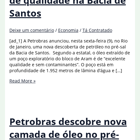
de qualidade na Bacia de
Santos
Deixe um comentário
/
Economia
/
Tá Contratado
[ad_1] A Petrobras anunciou, nesta sexta-feira (9), no Rio
de Janeiro, uma nova descoberta de petróleo no pré-sal
da Bacia de Santos. Segundo a estatal, o óleo extraído de
um poço exploratório do bloco de Aram é de “excelente
qualidade e sem contaminantes”. O poço está em
profundidade de 1.952 metros de lâmina d’água e […]
Petrobras
Read More »
descobre
óleo
de
qualidade
na
Bacia
Petrobras descobre nova
de
Santos
camada de óleo no pré-