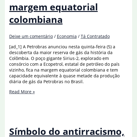
margem equatorial
de
Santos
colombiana
Deixe um comentário
/
Economia
/
Tá Contratado
[ad_1] A Petrobras anunciou nesta quinta-feira (5) a
descoberta da maior reserva de gás da história da
Colômbia. O poço gigante Sirius-2, explorado em
consórcio com a Ecopetrol, estatal de petróleo do país
vizinho, fica na margem equatorial colombiana e tem
capacidade equivalente à quase metade da produção
diária de gás da Petrobras no Brasil.
Petrobras
Read More »
descobre
reservatório
de
gás
na
margem
Símbolo do antirracismo,
equatorial