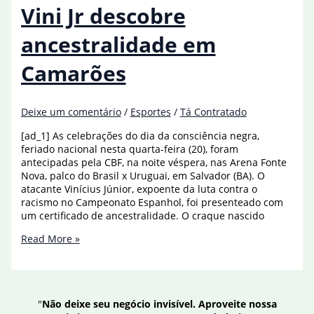
colombiana
Vini Jr descobre
ancestralidade em
Camarões
Deixe um comentário
/
Esportes
/
Tá Contratado
[ad_1] As celebrações do dia da consciência negra,
feriado nacional nesta quarta-feira (20), foram
antecipadas pela CBF, na noite véspera, nas Arena Fonte
Nova, palco do Brasil x Uruguai, em Salvador (BA). O
atacante Vinícius Júnior, expoente da luta contra o
racismo no Campeonato Espanhol, foi presenteado com
um certificado de ancestralidade. O craque nascido
Símbolo
Read More »
do
antirracismo,
Vini
Jr
"
Não deixe seu negócio invisível. Aproveite nossa
descobre