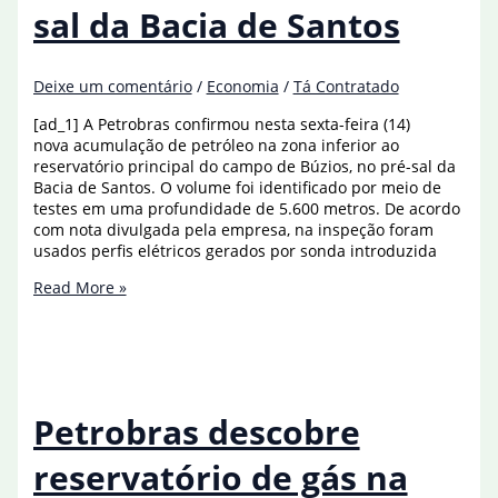
sal da Bacia de Santos
Deixe um comentário
/
Economia
/
Tá Contratado
[ad_1] A Petrobras confirmou nesta sexta-feira (14)
nova acumulação de petróleo na zona inferior ao
reservatório principal do campo de Búzios, no pré-sal da
Bacia de Santos. O volume foi identificado por meio de
testes em uma profundidade de 5.600 metros. De acordo
com nota divulgada pela empresa, na inspeção foram
usados perfis elétricos gerados por sonda introduzida
Petrobras
Read More »
descobre
nova
camada
de
óleo
no
Petrobras descobre
pré-
sal
reservatório de gás na
da
Bacia