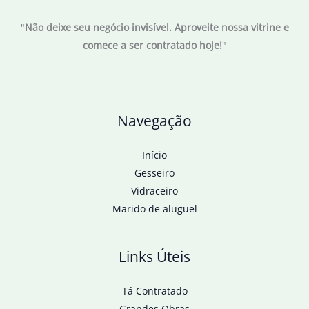
boicote
"
Não deixe seu negócio invisível. Aproveite nossa vitrine e
ao
comece a ser contratado hoje!
"
grupo
francês
Navegação
Início
Gesseiro
Vidraceiro
Marido de aluguel
Links Úteis
Tá Contratado
Grandes Obras