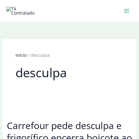
Ir
para
o
conteúdo
Início
desculpa
desculpa
Carrefour pede desculpa e
frigorífico encerra boicote ao