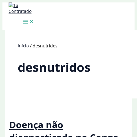
Ir
para
o
conteúdo
Início
desnutridos
desnutridos
Doença não