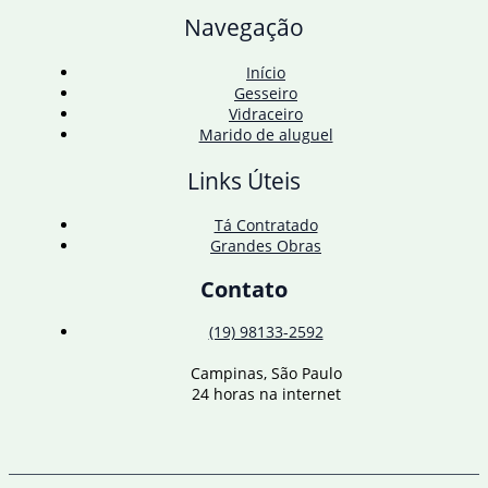
e
Navegação
desnutridos
em
risco
Início
Gesseiro
Vidraceiro
Marido de aluguel
Links Úteis
Tá Contratado
Grandes Obras
Contato
(19) 98133-2592
Campinas, São Paulo
24 horas na internet