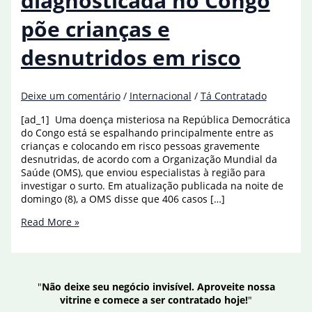
diagnosticada no Congo
põe crianças e
desnutridos em risco
Deixe um comentário
/
Internacional
/
Tá Contratado
[ad_1] Uma doença misteriosa na República Democrática
do Congo está se espalhando principalmente entre as
crianças e colocando em risco pessoas gravemente
desnutridas, de acordo com a Organização Mundial da
Saúde (OMS), que enviou especialistas à região para
investigar o surto. Em atualização publicada na noite de
domingo (8), a OMS disse que 406 casos […]
Doença
Read More »
não
diagnosticada
no
Congo
"
Não deixe seu negócio invisível. Aproveite nossa
põe
vitrine e comece a ser contratado hoje!
"
crianças