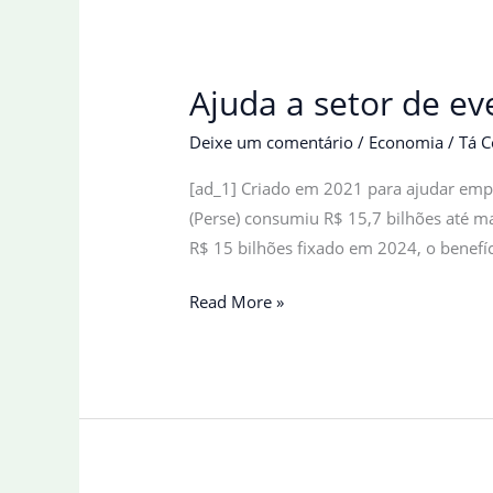
Ajuda a setor de e
Deixe um comentário
/
Economia
/
Tá C
[ad_1] Criado em 2021 para ajudar emp
(Perse) consumiu R$ 15,7 bilhões até ma
R$ 15 bilhões fixado em 2024, o benefíc
Ajuda
Read More »
a
setor
de
eventos
consumiu
R$