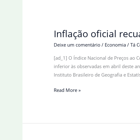
Inflação oficial re
Deixe um comentário
/
Economia
/
Tá C
[ad_1] O Índice Nacional de Preços ao 
inferior às observadas em abril deste a
Instituto Brasileiro de Geografia e Estatís
Inflação
Read More »
oficial
recua
para
0,26%
em