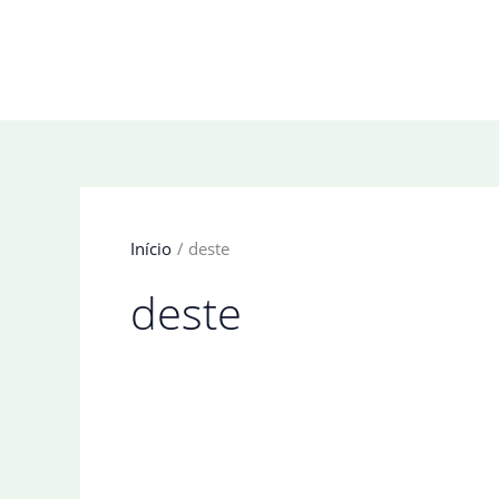
Ir
para
o
conteúdo
Início
deste
deste