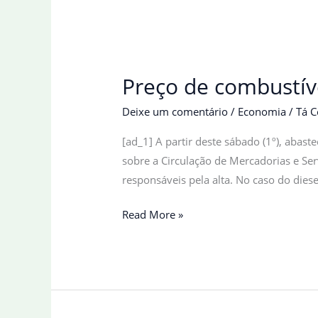
Preço de combustíve
Deixe um comentário
/
Economia
/
Tá C
[ad_1] A partir deste sábado (1º), abast
sobre a Circulação de Mercadorias e Serv
responsáveis pela alta. No caso do diese
Preço
Read More »
de
combustíveis
sobe
a
partir