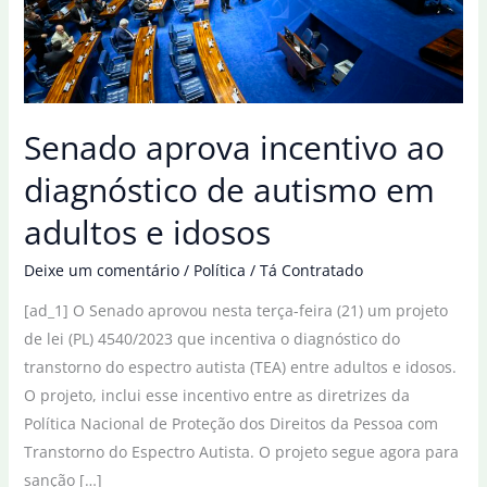
Senado aprova incentivo ao
diagnóstico de autismo em
adultos e idosos
Deixe um comentário
/
Política
/
Tá Contratado
[ad_1] O Senado aprovou nesta terça-feira (21) um projeto
de lei (PL) 4540/2023 que incentiva o diagnóstico do
transtorno do espectro autista (TEA) entre adultos e idosos.
O projeto, inclui esse incentivo entre as diretrizes da
Política Nacional de Proteção dos Direitos da Pessoa com
Transtorno do Espectro Autista. O projeto segue agora para
sanção […]