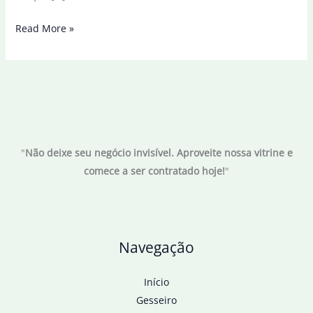
Senado
Read More »
aprova
incentivo
ao
diagnóstico
de
autismo
"
Não deixe seu negócio invisível. Aproveite nossa vitrine e
em
comece a ser contratado hoje!
"
adultos
e
idosos
Navegação
Início
Gesseiro